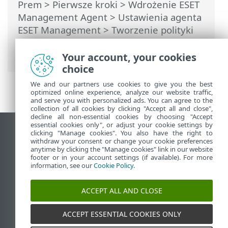
Prem
>
Pierwsze kroki
>
Wdrożenie ESET
Management Agent
>
Ustawienia agenta
ESET Management
> Tworzenie polityki
dla interwału połączenia agenta ESET
Management
Your account, your cookies
choice
We and our partners use cookies to give you the best
optimized online experience, analyze our website traffic,
and serve you with personalized ads. You can agree to the
collection of all cookies by clicking "Accept all and close",
decline all non-essential cookies by choosing "Accept
essential cookies only", or adjust your cookie settings by
Wyświetl witrynę internetową dla
clicking "Manage cookies". You also have the right to
withdraw your consent or change your cookie preferences
komputerów
anytime by clicking the "Manage cookies" link in our website
footer or in your account settings (if available). For more
End of Life
information, see our
Cookie Policy
.
Baza wiedzy ESET
Forum ESET
ACCEPT ALL AND CLOSE
ESET Status Portal
Pomoc regionalna
ACCEPT ESSENTIAL COOKIES ONLY