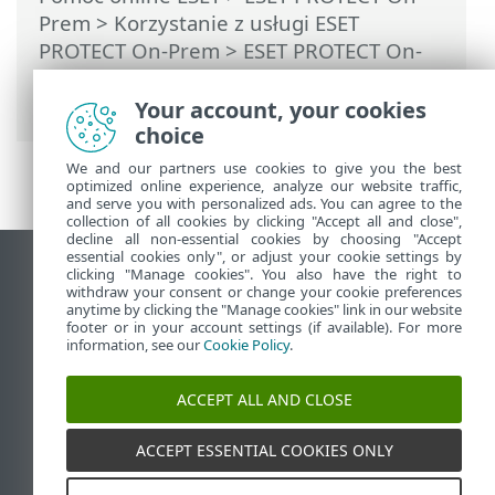
Prem
>
Korzystanie z usługi ESET
PROTECT On-Prem
>
ESET PROTECT On-
Prem Menu główne
>
Raporty
>
Tworzenie nowego szablonu raportu
Your account, your cookies
choice
We and our partners use cookies to give you the best
optimized online experience, analyze our website traffic,
and serve you with personalized ads. You can agree to the
collection of all cookies by clicking "Accept all and close",
decline all non-essential cookies by choosing "Accept
essential cookies only", or adjust your cookie settings by
Wyświetl witrynę internetową dla
clicking "Manage cookies". You also have the right to
withdraw your consent or change your cookie preferences
komputerów
anytime by clicking the "Manage cookies" link in our website
footer or in your account settings (if available). For more
End of Life
information, see our
Cookie Policy
.
Baza wiedzy ESET
Forum ESET
ACCEPT ALL AND CLOSE
ESET Status Portal
Pomoc regionalna
ACCEPT ESSENTIAL COOKIES ONLY