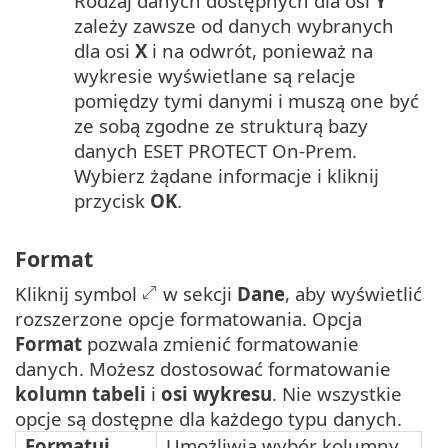
Rodzaj danych dostępnych dla osi
Y
zależy zawsze od danych wybranych
dla osi
X
i na odwrót, ponieważ na
wykresie wyświetlane są relacje
pomiędzy tymi danymi i muszą one być
ze sobą zgodne ze strukturą bazy
danych ESET PROTECT On-Prem.
Wybierz żądane informacje i kliknij
przycisk
OK
.
Format
Kliknij symbol
w sekcji
Dane
, aby wyświetlić
rozszerzone opcje formatowania. Opcja
Format
pozwala zmienić formatowanie
danych. Możesz dostosować formatowanie
kolumn tabeli
i
osi wykresu
. Nie wszystkie
opcje są dostępne dla każdego typu danych.
Formatuj
Umożliwia wybór kolumny,