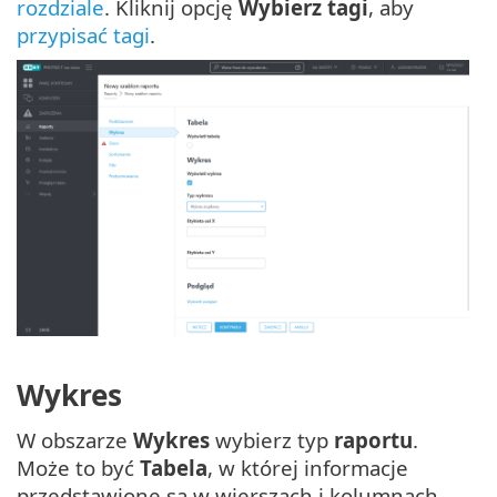
rozdziale
. Kliknij opcję
Wybierz tagi
, aby
przypisać tagi
.
Wykres
W obszarze
Wykres
wybierz typ
raportu
.
Może to być
Tabela
, w której informacje
przedstawione są w wierszach i kolumnach,