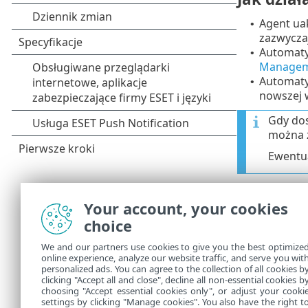
Agent ua
•
zazwycza
Automaty
•
Managem
Automaty
•
nowszej 
Gdy dos
można z
Ewentua
Automaty
•
przestrz
Your account, your cookies
choice
Automatyc
•
jeśli ins
We and our partners use cookies to give you the best optimize
repozytor
online experience, analyze our website traffic, and serve you wit
dystrybuu
personalized ads. You can agree to the collection of all cookies b
clicking "Accept all and close", decline all non-essential cookies b
aktualiza
choosing "Accept essential cookies only", or adjust your cooki
settings by clicking "Manage cookies". You also have the right t