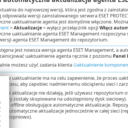
ktualnia do najnowszej wersji, która jest zgodna z zainst
j odpowiada wersji zainstalowanego serwera ESET PROTECT 
czne uaktualnianie agenta jest domyślnie włączone. Możn
ent
>
Aktualizacje
> wyłącz przełącznik opcji
Włącz autom
czne uaktualnianie agenta ESET Management rozpoczyna s
wersji agenta ESET Management do repozytorium.
tępna jest nowsza wersja agenta ESET Management, a autom
ainicjować uaktualnienie agenta ręcznie z poziomu
Panel 
lnie możesz użyć zadania klienta
Uaktualnienie komponen
czne uaktualnianie ma na celu zapewnienie, że proces uakt
eni czasu, aby zapobiec nadmiernemu obciążeniu sieci i z
zne aktualizacje nie działają, jeśli używasz repozytorium o
talatory zostały skopiowane na udostępniony dysk sieciowy).
d
ium offline obsługujące automatyczne aktualizacje. Repozy
h
je automatyczne aktualizacje jednocześnie w całej sieci (
y
y
cje stopniowo).
e
o