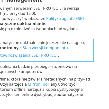
alowanym serwerem ESET PROTECT. Ta wersja
(na przykład 13.0).
a go wyłączyć w obszarze
Polityka agenta ESET
atyczne uaktualnianie
.
ię po około dwóch tygodniach od wydania
atyczne uaktualnienie jeszcze nie nastąpiło,
kontrolny
>
Stan wersji komponentu
.
tów rozwiązania ESET PROTECT
.
ualniania będzie przebiegał stopniowo na
arządzanych komputerów.
ffline, które nie zawiera metadanych (na przykład
 Użyj narzędzia
Mirror Tool
, aby utworzyć
torium offline narzędzia Kopia dystrybucyjna
repozytorium online dystrybuuje automatyczne