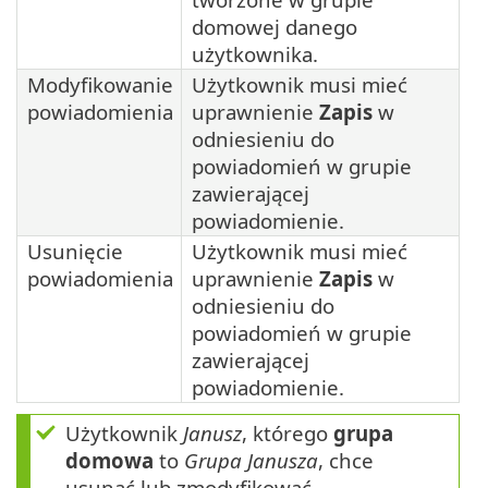
domowej danego
użytkownika.
Modyfikowanie
Użytkownik musi mieć
powiadomienia
uprawnienie
Zapis
w
odniesieniu do
powiadomień w grupie
zawierającej
powiadomienie.
Usunięcie
Użytkownik musi mieć
powiadomienia
uprawnienie
Zapis
w
odniesieniu do
powiadomień w grupie
zawierającej
powiadomienie.
Użytkownik
Janusz
, którego
grupa
domowa
to
Grupa Janusza
, chce
usunąć lub zmodyfikować