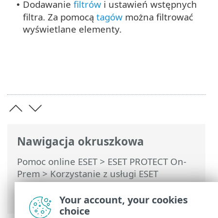
Dodawanie
filtrów
i ustawień wstępnych
•
filtra. Za pomocą
tagów
można filtrować
wyświetlane elementy.
Nawigacja okruszkowa
Pomoc online ESET
>
ESET PROTECT On-
Prem
>
Korzystanie z usługi ESET
PROTECT On-Prem
>
ESET PROTECT On-
Prem Menu główne
> Powiadomienia
Your account, your cookies
choice