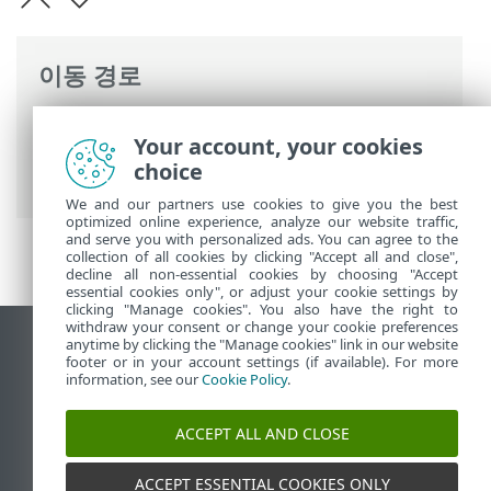
이동 경로
ESET 온라인 도움말
>
ESET PROTECT On-
Your account, your cookies
Prem
>
ESET PROTECT On-Prem 소개
>
choice
ESET PROTECT On-Prem 13.0 의 새 기능
We and our partners use cookies to give you the best
optimized online experience, analyze our website traffic,
and serve you with personalized ads. You can agree to the
collection of all cookies by clicking "Accept all and close",
decline all non-essential cookies by choosing "Accept
essential cookies only", or adjust your cookie settings by
clicking "Manage cookies". You also have the right to
withdraw your consent or change your cookie preferences
anytime by clicking the "Manage cookies" link in our website
데스크톱 사이트 보기
footer or in your account settings (if available). For more
End of Life
information, see our
Cookie Policy
.
ESET 지식 베이스
ACCEPT ALL AND CLOSE
ESET 포럼
ESET Status Portal
ACCEPT ESSENTIAL COOKIES ONLY