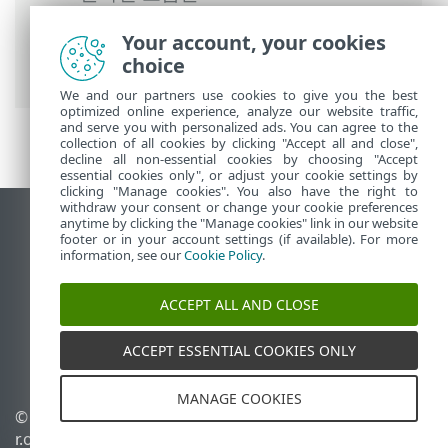
Prem
>
시작
>
ESET Management에이전트
Your account, your cookies
배포
>
원격 배포
>
GPO 또는 SCCM을 사용
choice
한 에이전트 배포
> 배포 단계 - SCCM
We and our partners use cookies to give you the best
optimized online experience, analyze our website traffic,
and serve you with personalized ads. You can agree to the
collection of all cookies by clicking "Accept all and close",
decline all non-essential cookies by choosing "Accept
essential cookies only", or adjust your cookie settings by
clicking "Manage cookies". You also have the right to
withdraw your consent or change your cookie preferences
anytime by clicking the "Manage cookies" link in our website
데스크톱 사이트 보기
footer or in your account settings (if available). For more
End of Life
information, see our
Cookie Policy
.
ESET 지식 베이스
ACCEPT ALL AND CLOSE
ESET 포럼
ESET Status Portal
ACCEPT ESSENTIAL COOKIES ONLY
국가별 지원
MANAGE COOKIES
© 1992 - 2026 ESET, spol. s
쿠키 관리
r.o. - All rights reserved.
쿠키 정책