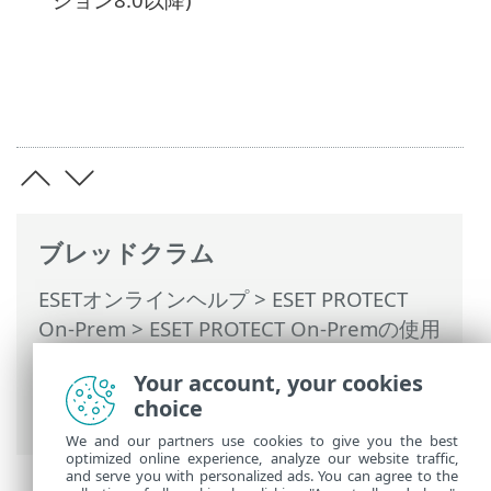
ブレッドクラム
ESETオンラインヘルプ
>
ESET PROTECT
On-Prem
>
ESET PROTECT On-Premの使用
>
ESET PROTECT On-Prem メインメニュー
Your account, your cookies
>
検出
>
除外の作成
> 除外に対応したESET
choice
セキュリティアプリケーション
We and our partners use cookies to give you the best
optimized online experience, analyze our website traffic,
and serve you with personalized ads. You can agree to the