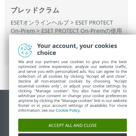
ブレッドクラム
ESETオンラインヘルプ
>
ESET PROTECT
On-Prem
>
ESET PROTECT On-Premの使用
>
ESET PROTECT On-Prem メインメニュー
Your account, your cookies
> 詳細 >
証明書
>
認証局
> 公開鍵のエクス
choice
ポート
We and our partners use cookies to give you the best
optimized online experience, analyze our website traffic,
and serve you with personalized ads. You can agree to the
collection of all cookies by clicking "Accept all and close",
decline all non-essential cookies by choosing "Accept
essential cookies only", or adjust your cookie settings by
clicking "Manage cookies". You also have the right to
withdraw your consent or change your cookie preferences
anytime by clicking the "Manage cookies" link in our website
デスクトップサイトの表示
footer or in your account settings (if available). For more
End of Life
information, see our
Cookie Policy
.
ESETナレッジベース
ACCEPT ALL AND CLOSE
ESETフォーラム
ESET Status Portal