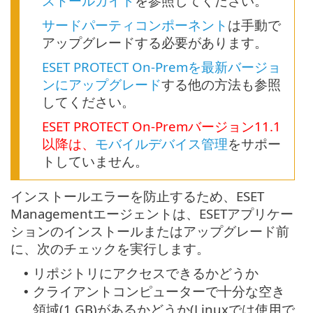
ストールガイド
を参照してください。
サードパーティコンポーネント
は手動で
アップグレードする必要があります。
ESET PROTECT On-Premを最新バージョ
ンにアップグレード
する他の方法も参照
してください。
ESET PROTECT
On-Prem
バージョン
11.1
以降は、
モバイルデバイス管理
をサポー
トしていません。
インストールエラーを防止するため、ESET
Managementエージェントは、ESETアプリケー
ションのインストールまたはアップグレード前
に、次のチェックを実行します。
リポジトリにアクセスできるかどうか
•
クライアントコンピューターで十分な空き
•
領域(1 GB)があるかどうか(Linuxでは使用で