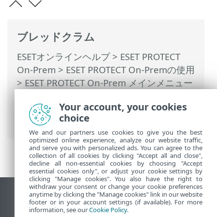
ブレッドクラム
ESETオンラインヘルプ
>
ESET PROTECT
On-Prem
>
ESET PROTECT On-Premの使用
>
ESET PROTECT On-Prem メインメニュー
>
タスク
>
クライアントタスク
> ESET
Your account, your cookies
PROTECT コンポーネントのアップグレー
choice
ド
We and our partners use cookies to give you the best
optimized online experience, analyze our website traffic,
and serve you with personalized ads. You can agree to the
collection of all cookies by clicking "Accept all and close",
decline all non-essential cookies by choosing "Accept
essential cookies only", or adjust your cookie settings by
clicking "Manage cookies". You also have the right to
withdraw your consent or change your cookie preferences
anytime by clicking the "Manage cookies" link in our website
デスクトップサイトの表示
footer or in your account settings (if available). For more
End of Life
information, see our
Cookie Policy
.