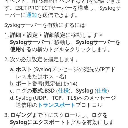
イベント、HIPS集約イベントなど)を受信できま
す。ESET PROTECTサーバーを構成し、Syslogサ
ーバーに
通知
を送信できます。
Syslogサーバーを有効にするには
1.
詳細
>
設定
>
詳細設定
に移動します >
Syslogサーバー
に移動し、
Syslogサーバーを
使用する
の横のトグルをクリックします。
2.
次の必須設定を指定します。
a.
ホスト
(Syslogメッセージの宛先のIPアド
レスまたはホスト名)
b.
ポート
番号(既定値は514)。
c.
ログの
形式
:
BSD
(
仕様
)、
Syslog
(
仕様
)
d.
Syslog (
UDP
、
TCP
、
TLS
)へのメッセージ
送信用の
トランスポート
プロトコル
3.
ロギング
まで下にスクロールし、
ログを
Syslogにエクスポート
トグルを有効にしま