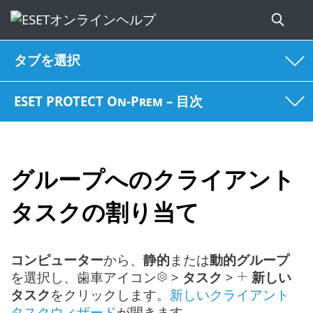
タブを選択
ESET PROTECT On-Prem – 目次
グループへのクライアント
タスクの割り当て
コンピューター
から、
静的
または
動的グループ
を選択し、歯車アイコン
>
タスク
>
新しい
タスク
をクリックします。
新しいクライアント
タスクウィザード
が開きます。