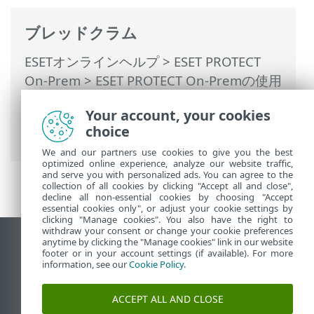
ブレッドクラム
ESETオンラインヘルプ
>
ESET PROTECT
On-Prem
>
ESET PROTECT On-Premの使用
>
ESET PROTECT On-Prem メインメニュー
Your account, your cookies
>
コンピューター
>
グループ
> グループへ
choice
のクライアントタスクの割り当て
We and our partners use cookies to give you the best
optimized online experience, analyze our website traffic,
and serve you with personalized ads. You can agree to the
collection of all cookies by clicking "Accept all and close",
decline all non-essential cookies by choosing "Accept
essential cookies only", or adjust your cookie settings by
clicking "Manage cookies". You also have the right to
withdraw your consent or change your cookie preferences
anytime by clicking the "Manage cookies" link in our website
デスクトップサイトの表示
footer or in your account settings (if available). For more
End of Life
information, see our
Cookie Policy
.
ESETナレッジベース
ACCEPT ALL AND CLOSE
ESETフォーラム