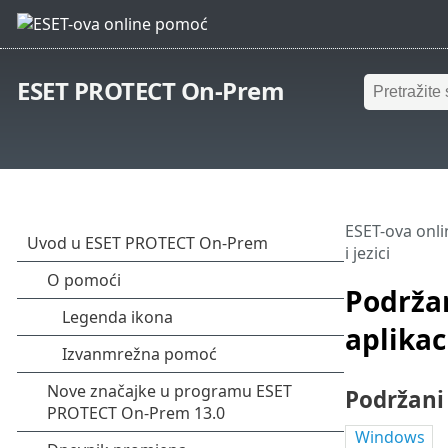
ESET PROTECT On-Prem
ESET-ova onl
i jezici
Podržan
aplikaci
Podržani 
Windows