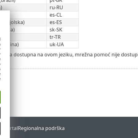
)
ru-RU
ile)
es-CL
Španjolska)
es-ES
ovačka)
sk-SK
ka)
tr-TR
d
Ukrajina)
uk-UA
h
y
ikacija dostupna na ovom jeziku, mrežna pomoć nije dostup
y
e
o
s
e
e
s Portal
Regionalna podrška