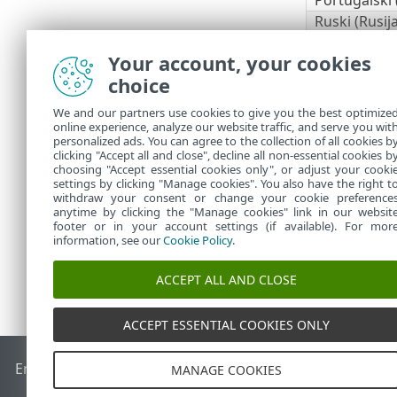
Ruski (Rusija
Španjolski (Č
Your account, your cookies
Španjolski (
choice
Slovački (Sl
Turski (Turs
We and our partners use cookies to give you the best optimize
Ukrajinski (
online experience, analyze our website traffic, and serve you wit
personalized ads. You can agree to the collection of all cookies b
*Samo je apl
clicking "Accept all and close", decline all non-essential cookies b
choosing "Accept essential cookies only", or adjust your cooki
settings by clicking "Manage cookies". You also have the right t
withdraw your consent or change your cookie preference
anytime by clicking the "Manage cookies" link in our websit
footer or in your account settings (if available). For mor
information, see our
Cookie Policy
.
ACCEPT ALL AND CLOSE
ACCEPT ESSENTIAL COOKIES ONLY
End of Life
ESET-ova baza znanja
ESET-ov forum
ESET Statu
MANAGE COOKIES