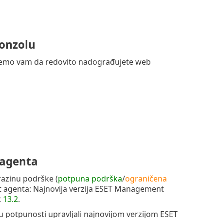
konzolu
ujemo vam da redovito nadograđujete web
 agenta
 razinu podrške (
potpuna podrška
/
ograničena
 agenta: Najnovija verzija ESET Management
t
13.2
.
potpunosti upravljali najnovijom verzijom ESET