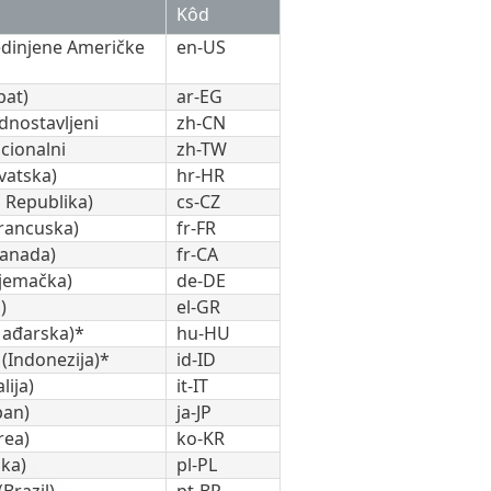
Kôd
edinjene Američke
en-US
pat)
ar-EG
dnostavljeni
zh-CN
icionalni
zh-TW
vatska)
hr-HR
 Republika)
cs-CZ
Francuska)
fr-FR
Kanada)
fr-CA
jemačka)
de-DE
)
el-GR
Mađarska)*
hu-HU
 (Indonezija)*
id-ID
lija)
it-IT
pan)
ja-JP
rea)
ko-KR
ska)
pl-PL
Brazil)
pt-BR