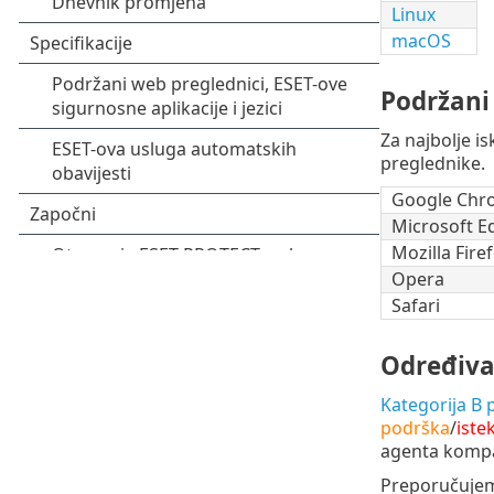
Linux
macOS
Podržani
Za najbolje 
preglednike.
Google Chr
Microsoft E
Mozilla Fire
Opera
Safari
Određiva
Kategorija B 
podrška
/
iste
agenta kompa
Preporučujem