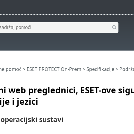
ine pomoć
>
ESET PROTECT On-Prem
>
Specifikacije
> Podrža
i web preglednici, ESET-ove si
je i jezici
operacijski sustavi