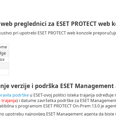
 web preglednici za ESET PROTECT web 
iskustvo pri upotrebi ESET PROTECT web konzole preporuč
ome
dge
fox
nje verzije i podrška ESET Management
pravila podrške
u ESET-ovoj politici isteka trajanja određuje
k trajanja
) i datume završetka podrške za ESET Management
tibilna s programom ESET PROTECT On-Prem 13.0 je agen
o upotrebu najnovijeg ESET Management agenta da biste u 