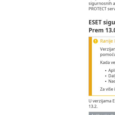
sigurnosnih a
PROTECT serve
ESET sig
Prem 13.
Ranije 
Verzija
pomoću 
Kada ve
Apl
•
Dal
•
Nad
•
Za više
U verzijama E
13.2.