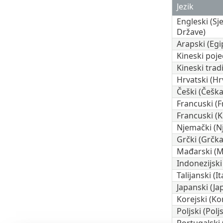
Jezik
Engleski (Sj
Države)
Arapski (Egi
Kineski poje
Kineski trad
Hrvatski (Hr
Češki (Češka
Francuski (
Francuski (
Njemački (N
Grčki (Grčka
Mađarski (
Indonezijski
Talijanski (Ita
Japanski (Ja
Korejski (Ko
Poljski (Polj
Portugalski (