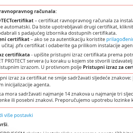
t ravnopravnog računala
:
TECTcertifikat
– certifikat ravnopravnog računala za instal
e automatski. Da biste upotrebljavali drugi certifikat, klikni
odabrali s padajućeg izbornika dostupnih certifikata.
ni certifikat
– ako se za autentikaciju koristite
prilagođeni
 učitaj .pfx certifikat i odaberite ga prilikom instalacije age
az certifikata
- upišite pristupni izraz certifikata prema potr
ET PROTECT servera (u koraku u kojem ste stvorili izdavatelj 
pristupnim izrazom. U protivnom polje
Pristupni izraz za cer
pni izraz za certifikat ne smije sadržavati sljedeće znakove:
m inicijalizacije agenta.
a mora sadržavati najmanje 14 znakova u najmanje tri sljede
nke ili posebni znakovi. Preporučujemo upotrebu lozinke k
di više postavki
vrši
.