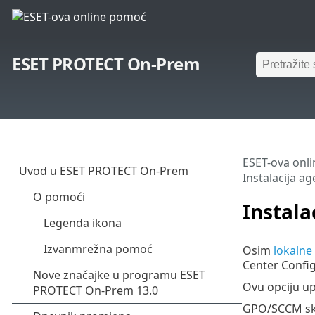
ESET PROTECT On-Prem
ESET-ova onl
Instalacija a
Instala
Osim
lokalne 
Center Config
Ovu opciju up
GPO/SCCM skri