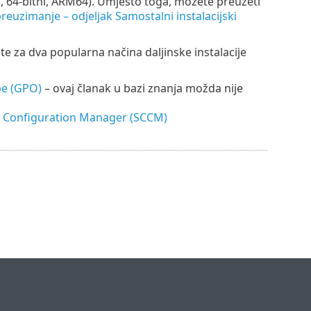
, 64-bitni, ARM64). Umjesto toga, možete preuzeti
reuzimanje – odjeljak Samostalni instalacijski
e za dva popularna načina daljinske instalacije
pe (GPO)
– ovaj članak u bazi znanja možda nije
r Configuration Manager (SCCM)