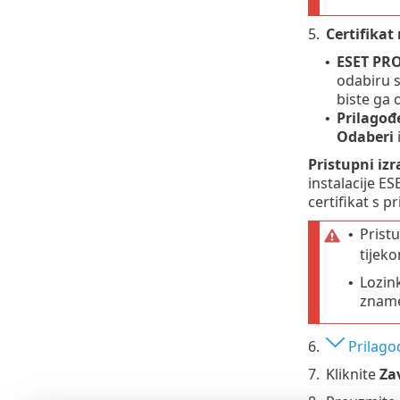
5.
Certifika
ESET PRO
•
odabiru s
biste ga 
Prilagođe
•
Odaberi
i
Pristupni izr
instalacije ES
certifikat s 
Pristu
•
tijeko
Lozink
•
zname
6.
Prilago
7.
Kliknite
Za