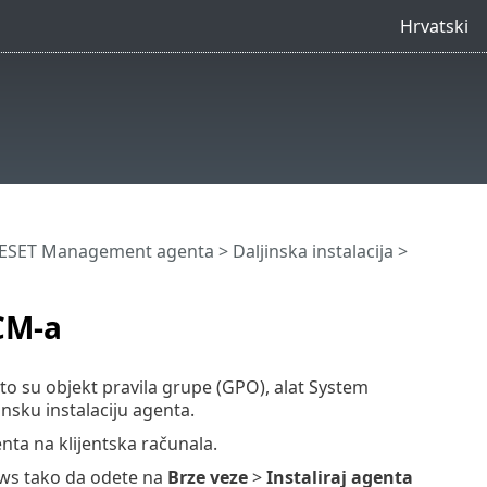
Hrvatski
a ESET Management agenta
>
Daljinska instalacija
>
CM-a
što su objekt pravila grupe (GPO), alat System
nsku instalaciju agenta.
ta na klijentska računala.
ows tako da odete na
Brze veze
>
Instaliraj agenta