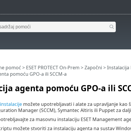
ine pomoć
>
ESET PROTECT On-Prem
>
Započni
>
Instalacij
genta pomoću GPO-a ili SCCM-a
cija agenta pomoću GPO-a ili SC
instalacije
možete upotrebljavati i alate za upravljanje kao 
uration Manager (SCCM), Symantec Altiris ili Puppet za dalji
otrebljavajte za masovnu instalaciju ESET Management agen
ptu možete stvoriti za instalaciju agenta na sustav Wind