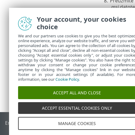
8.
Preuzmite 
.msi
datote
programi
.
Your account, your cookies
Kliknite odgo
choice
ESET Manage
We and our partners use cookies to give you the best optimize
Instalac
•
online experience, analyze our website traffic, and serve you wit
dostupan
personalized ads. You can agree to the collection of all cookies b
Instalac
clicking "Accept all and close", decline all non-essential cookies b
•
choosing "Accept essential cookies only", or adjust your cooki
settings by clicking "Manage cookies". You also have the right t
withdraw your consent or change your cookie preference
anytime by clicking the "Manage cookies" link in our websit
footer or in your account settings (if available). For mor
information, see our
Cookie Policy
.
ACCEPT ALL AND CLOSE
ACCEPT ESSENTIAL COOKIES ONLY
End of Life
ESET-ova baza znanja
ESET-ov forum
ESET Statu
MANAGE COOKIES