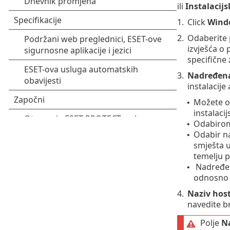
ili
Instalacij
1.
Click
Wind
2.
Odaberite 
izvješća o 
specifične 
3.
Nadređen
instalacije
Možete od
•
instalaci
Odabirom
•
Odabir na
•
smješta 
temelju p
Nadređena
•
odnosno n
4.
Naziv hos
navedite b
Polje
Na