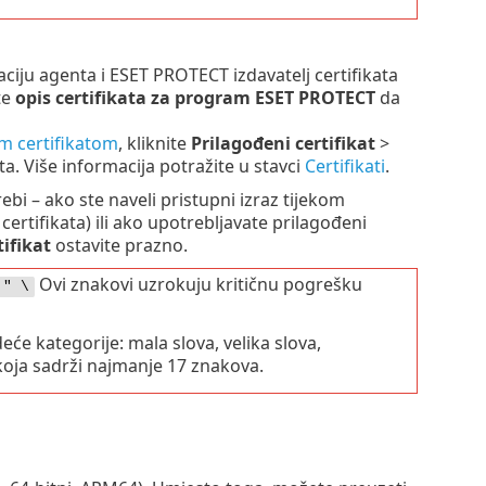
aciju agenta i ESET PROTECT izdavatelj certifikata
te
opis certifikata za program ESET PROTECT
da
m certifikatom
, kliknite
Prilagođeni certifikat
>
nta. Više informacija potražite u stavci
Certifikati
.
ebi – ako ste naveli pristupni izraz tijekom
certifikata) ili ako upotrebljavate prilagođeni
tifikat
ostavite prazno.
Ovi znakovi uzrokuju kritičnu pogrešku
" \
će kategorije: mala slova, velika slova,
oja sadrži najmanje 17 znakova.