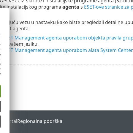
GPO/SCCM skripte i instalacijske programe agenta (32-bitni
ke instalacijskog programa
agenta
s
ESET-ove stranice za p
varajuću vezu u nastavku kako biste pregledali detaljne uput
ment agenta:
d
ija ESET Management agenta uporabom objekta pravila gru
h
 na vašem jeziku.
y
ija ESET Management agenta uporabom alata System Cente
y
e
o
s
e
e
s Portal
Regionalna podrška