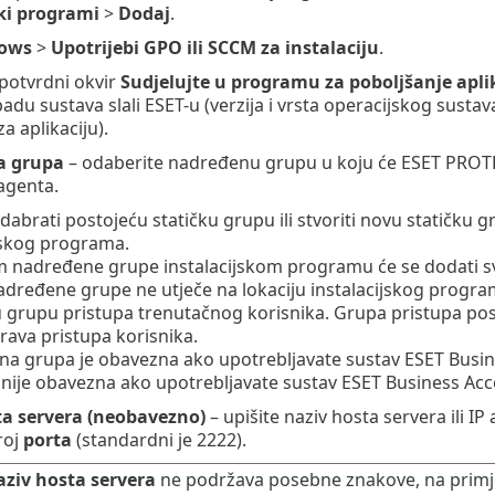
ski programi
>
Dodaj
.
ows
>
Upotrijebi GPO ili SCCM za instalaciju
.
potvrdni okvir
Sudjelujte u programu za poboljšanje apli
padu sustava slali ESET-u (verzija i vrsta operacijskog sustav
za aplikaciju).
a grupa
– odaberite nadređenu grupu u koju će ESET PROTE
 agenta.
abrati postojeću statičku grupu ili stvoriti novu statičku gr
jskog programa.
 nadređene grupe instalacijskom programu će se dodati sva
dređene grupe ne utječe na lokaciju instalacijskog program
u grupu pristupa trenutačnog korisnika.
Grupa pristupa post
rava pristupa korisnika.
 grupa je obavezna ako upotrebljavate sustav ESET Busines
ije obavezna ako upotrebljavate sustav ESET Business Acco
ta servera (neobavezno)
– upišite naziv hosta servera ili 
roj
porta
(standardni je 2222).
ziv hosta servera
ne podržava posebne znakove, na primjer