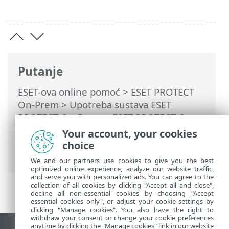
Putanje
ESET-ova online pomoć
>
ESET PROTECT
On-Prem
>
Upotreba sustava ESET
PROTECT On-Prem
>
ESET PROTECT On-
Prem Glavni izbornik
> Više >
Certifikati
>
Your account, your cookies
Certifikati ravnopravnih računala
> Izvoz
choice
certifikata ravnopravnog računala
We and our partners use cookies to give you the best
optimized online experience, analyze our website traffic,
and serve you with personalized ads. You can agree to the
collection of all cookies by clicking "Accept all and close",
decline all non-essential cookies by choosing "Accept
essential cookies only", or adjust your cookie settings by
clicking "Manage cookies". You also have the right to
withdraw your consent or change your cookie preferences
anytime by clicking the "Manage cookies" link in our website