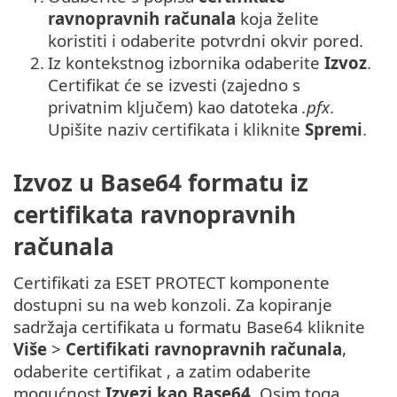
ravnopravnih računala
koja želite
koristiti i odaberite potvrdni okvir pored.
2.
Iz kontekstnog izbornika odaberite
Izvoz
.
Certifikat će se izvesti (zajedno s
privatnim ključem) kao datoteka
.pfx
.
Upišite naziv certifikata i kliknite
Spremi
.
Izvoz u Base64 formatu iz
certifikata ravnopravnih
računala
Certifikati za ESET PROTECT komponente
dostupni su na web konzoli. Za kopiranje
sadržaja certifikata u formatu Base64 kliknite
Više
>
Certifikati ravnopravnih računala
,
odaberite certifikat , a zatim odaberite
mogućnost
Izvezi kao Base64
. Osim toga,