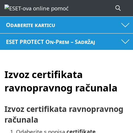
Odaberite karticu
ESET PROTECT On-Prem – Sadržaj
Izvoz certifikata
ravnopravnog računala
Izvoz certifikata ravnopravnog
računala
1.
Odaberite s popisa
certifikate