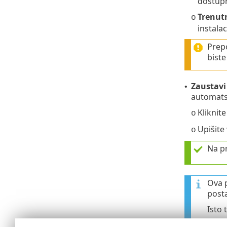
dostupn
Trenut
o
instalac
Prep
biste
Zaustavi
•
automats
Kliknit
o
Upišite
o
Na pr
Ova 
posta
Isto 