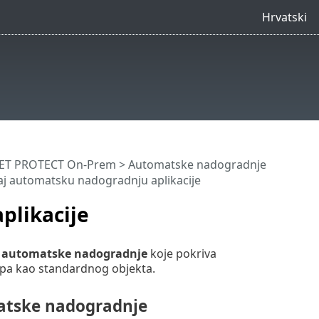
Hrvatski
SET PROTECT On-Prem
>
Automatske nadogradnje
aj automatsku nadogradnju aplikacije
plikacije
u
automatske nadogradnje
koje pokriva
upa kao standardnog objekta.
matske nadogradnje