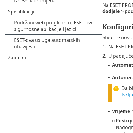
Na ESET PROT
dodjele
> pod
Konfigur
Stvorite novo
1.
Na ESET PR
2.
U padajuće
Automats
•
Automat
•
Da bi
Isklj
Vrijeme 
•
Postup
o
Nadogra