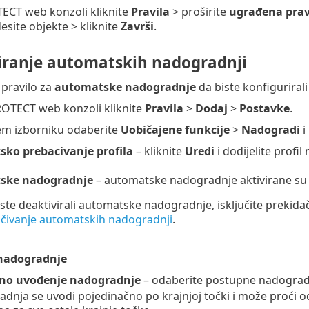
ECT web konzoli kliknite
Pravila
> proširite
ugrađena prav
esite objekte > kliknite
Završi
.
iranje automatskih nadogradnji
 pravilo za
automatske nadogradnje
da biste konfigurira
OTECT web konzoli kliknite
Pravila
>
Dodaj
>
Postavke
.
m izborniku odaberite
Uobičajene funkcije
>
Nadogradi
i
ko prebacivanje profila
– kliknite
Uredi
i dodijelite profi
ske nadogradnje
– automatske nadogradnje aktivirane s
ste deaktivirali automatske nadogradnje, isključite prekida
učivanje automatskih nadogradnji
.
nadogradnje
no uvođenje nadogradnje
– odaberite postupne nadogradnj
dnja se uvodi pojedinačno po krajnjoj točki i može proći o