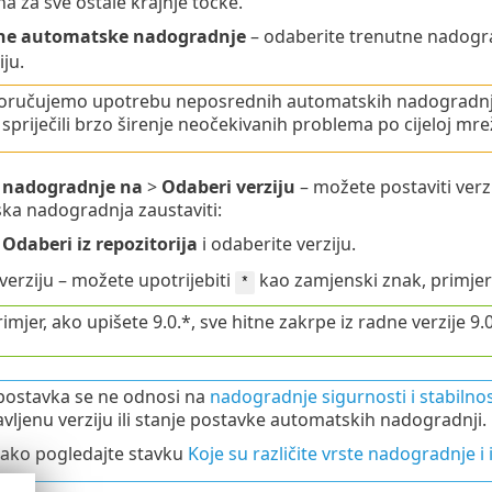
a za sve ostale krajnje točke.
ne automatske nadogradnje
– odaberite trenutne nadogra
iju.
oručujemo upotrebu neposrednih automatskih nadogradnji s
 spriječili brzo širenje neočekivanih problema po cijeloj 
 nadogradnje na
>
Odaberi verziju
– možete postaviti verzi
ka nadogradnja zaustaviti:
e
Odaberi iz repozitorija
i odaberite verziju.
 verziju – možete upotrijebiti
kao zamjenski znak, primjerice
*
imjer, ako upišete 9.0.*, sve hitne zakrpe iz radne verzije 9.0 
postavka se ne odnosi na
nadogradnje sigurnosti i stabilnos
vljenu verziju ili stanje postavke automatskih nadogradnji.
tako pogledajte stavku
Koje su različite vrste nadogradnje i 