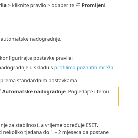
ila
> kliknite pravilo > odaberite
Promijeni
li automatske nadogradnje.
 konfigurirajte postavke pravila:
l nadogradnje u skladu s
profilima poznatih mreža
.
u prema standardnim postavkama.
č
Automatske nadogradnje
. Pogledajte i temu
e za stabilnost, a vrijeme određuje ESET.
d nekoliko tjedana do 1 – 2 mjeseca da postane