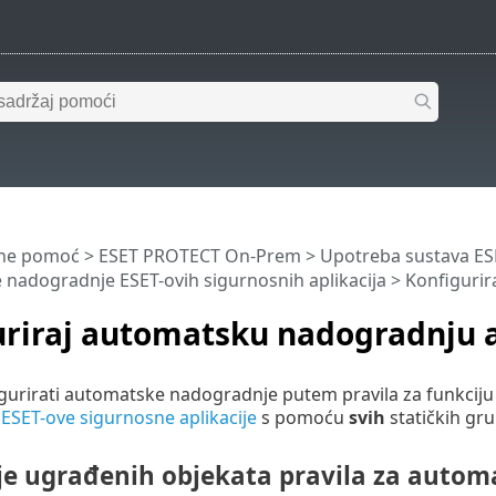
ine pomoć
>
ESET PROTECT On-Prem
>
Upotreba sustava E
nadogradnje ESET-ovih sigurnosnih aplikacija
> Konfigurir
riraj automatsku nadogradnju a
gurirati automatske nadogradnje putem pravila za funkcij
ESET-ove sigurnosne aplikacije
s pomoću
svih
statičkih gr
je ugrađenih objekata pravila za auto