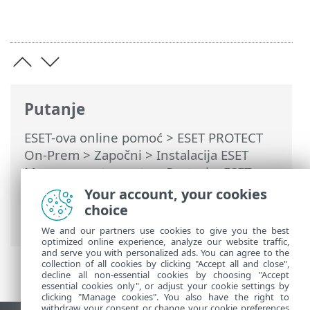
Putanje
ESET-ova online pomoć
>
ESET PROTECT
On-Prem
>
Započni
>
Instalacija ESET
Management agenta
>
Postavke ESET
Management agenta
> Stvaranje pravila
Your account, your cookies
radi aktivacije zaštite lozinkom za ESET
choice
Management agent
We and our partners use cookies to give you the best
optimized online experience, analyze our website traffic,
and serve you with personalized ads. You can agree to the
collection of all cookies by clicking "Accept all and close",
decline all non-essential cookies by choosing "Accept
essential cookies only", or adjust your cookie settings by
clicking "Manage cookies". You also have the right to
withdraw your consent or change your cookie preferences