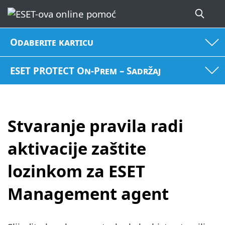
Odaberite karticu
ESET PROTECT On-Prem – Sadržaj
Stvaranje pravila radi
aktivacije zaštite
lozinkom za ESET
Management agent