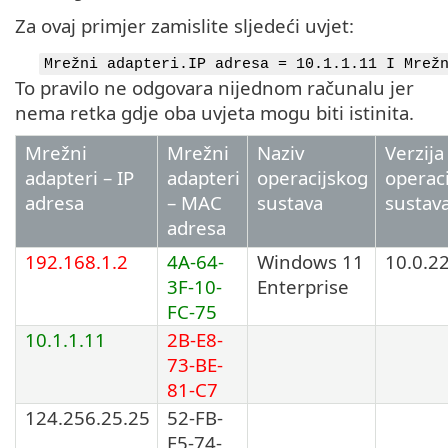
Za ovaj primjer zamislite sljedeći uvjet:
Mrežni adapteri.IP adresa = 10.1.1.11 I Mrež
To pravilo ne odgovara nijednom računalu jer
nema retka gdje oba uvjeta mogu biti istinita.
Mrežni
Mrežni
Naziv
Verzija
adapteri – IP
adapteri
operacijskog
operac
adresa
– MAC
sustava
sustav
adresa
192.168.1.2
4A-64-
Windows 11
10.0.2
3F-10-
Enterprise
FC-75
10.1.1.11
2B-E8-
73-BE-
81-C7
124.256.25.25
52-FB-
E5-74-