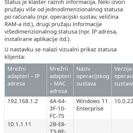
Status je klaster raznih informacija. Neki izvori
pružaju više od jednodimenzionalnog statusa
po računalu (npr. operacijski sustav, veličina
RAM-a itd.), drugi pružaju informacije
višedimenzionalnog statusa (npr. IP adresa,
instalirane aplikacije itd.).
U nastavku se nalazi vizualni prikaz statusa
klijenta:
Mrežni
Mrežni
Naziv
Verzija
adapteri – IP
adapteri
operacijskog
operac
adresa
– MAC
sustava
sustav
adresa
192.168.1.2
4A-64-
Windows 11
10.0.2
3F-10-
Enterprise
FC-75
10.1.1.11
2B-E8-
73-BE-