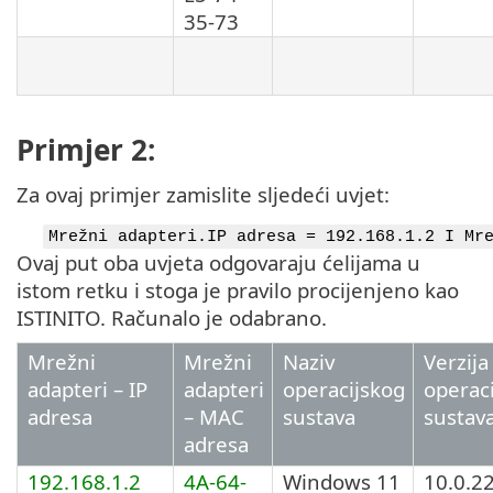
35-73
Primjer 2:
Za ovaj primjer zamislite sljedeći uvjet:
Mrežni adapteri.IP adresa = 192.168.1.2 I Mr
Ovaj put oba uvjeta odgovaraju ćelijama u
istom retku i stoga je pravilo procijenjeno kao
ISTINITO. Računalo je odabrano.
Mrežni
Mrežni
Naziv
Verzija
adapteri – IP
adapteri
operacijskog
operac
adresa
– MAC
sustava
sustav
adresa
192.168.1.2
4A-64-
Windows 11
10.0.2