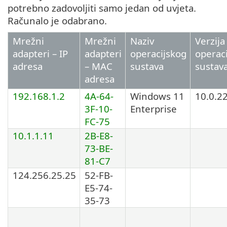
potrebno zadovoljiti samo jedan od uvjeta.
Računalo je odabrano.
Mrežni
Mrežni
Naziv
Verzija
adapteri – IP
adapteri
operacijskog
operac
adresa
– MAC
sustava
sustav
adresa
192.168.1.2
4A-64-
Windows 11
10.0.2
3F-10-
Enterprise
FC-75
10.1.1.11
2B-E8-
73-BE-
81-C7
124.256.25.25
52-FB-
E5-74-
35-73