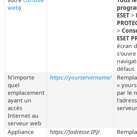
web
)
progr
ESET
>
PROTE
>
Cons
ESET P
écran 
s'ouvre
naviga
défaut.
N'importe
https://yourservername/
Rempla
quel
« your
emplacement
par le
ayant un
l'adres
accès
serveu
Internet au
serveur web
Appliance
https://[adresse IP]/
Rempla