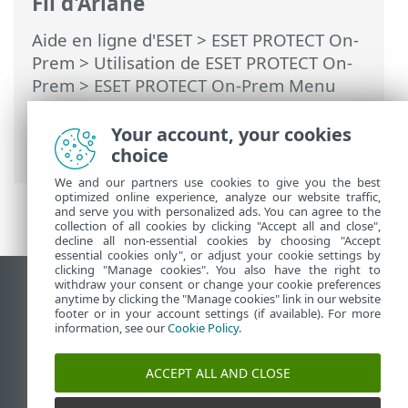
Fil d'Ariane
Aide en ligne d'ESET
>
ESET PROTECT On-
Prem
>
Utilisation de ESET PROTECT On-
Prem
>
ESET PROTECT On-Prem Menu
principal
> Plus >
Droits d'accès
>
Utilisateurs
> Changer le mot de passe
Your account, your cookies
de l'utilisateur
choice
We and our partners use cookies to give you the best
optimized online experience, analyze our website traffic,
and serve you with personalized ads. You can agree to the
collection of all cookies by clicking "Accept all and close",
decline all non-essential cookies by choosing "Accept
essential cookies only", or adjust your cookie settings by
clicking "Manage cookies". You also have the right to
withdraw your consent or change your cookie preferences
Afficher le site pour ordinateur de bureau
anytime by clicking the "Manage cookies" link in our website
footer or in your account settings (if available). For more
End of Life
information, see our
Cookie Policy
.
Base de connaissances ESET
Forum ESET
ACCEPT ALL AND CLOSE
ESET Status Portal