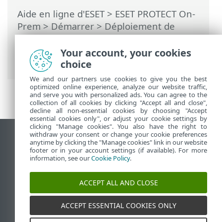
Aide en ligne d'ESET
>
ESET PROTECT On-
Prem
>
Démarrer
>
Déploiement de
l'agent ESET Management
>
Déploiement
local
> Téléchargez l'agent à partir du site
Your account, your cookies
Web d'ESET.
choice
We and our partners use cookies to give you the best
optimized online experience, analyze our website traffic,
and serve you with personalized ads. You can agree to the
collection of all cookies by clicking "Accept all and close",
decline all non-essential cookies by choosing "Accept
essential cookies only", or adjust your cookie settings by
clicking "Manage cookies". You also have the right to
withdraw your consent or change your cookie preferences
Afficher le site pour ordinateur de bureau
anytime by clicking the "Manage cookies" link in our website
footer or in your account settings (if available). For more
End of Life
information, see our
Cookie Policy
.
Base de connaissances ESET
Forum ESET
ACCEPT ALL AND CLOSE
ESET Status Portal
Assistance régionale
ACCEPT ESSENTIAL COOKIES ONLY