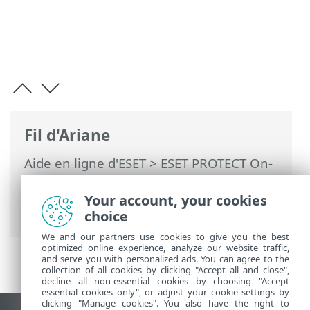
Fil d'Ariane
Aide en ligne d'ESET
>
ESET PROTECT On-
Prem
>
Utilisation de ESET PROTECT On-
Prem
>
ESET PROTECT On-Prem Menu
Your account, your cookies
principal
> Plus > Exclusions
choice
We and our partners use cookies to give you the best
optimized online experience, analyze our website traffic,
and serve you with personalized ads. You can agree to the
collection of all cookies by clicking "Accept all and close",
decline all non-essential cookies by choosing "Accept
essential cookies only", or adjust your cookie settings by
clicking "Manage cookies". You also have the right to