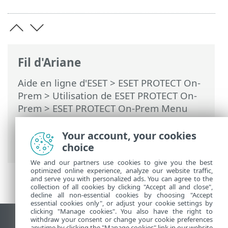
Fil d'Ariane
Aide en ligne d'ESET
>
ESET PROTECT On-
Prem
>
Utilisation de ESET PROTECT On-
Prem
>
ESET PROTECT On-Prem Menu
principal
>
Ordinateurs
>
Groupes
>
Groupes statiques
> Importer des
Your account, your cookies
groupes statiques
choice
We and our partners use cookies to give you the best
optimized online experience, analyze our website traffic,
and serve you with personalized ads. You can agree to the
collection of all cookies by clicking "Accept all and close",
decline all non-essential cookies by choosing "Accept
essential cookies only", or adjust your cookie settings by
clicking "Manage cookies". You also have the right to
withdraw your consent or change your cookie preferences
Afficher le site pour ordinateur de bureau
anytime by clicking the "Manage cookies" link in our website