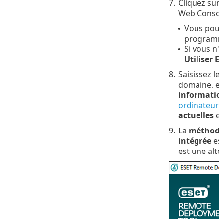
7.
Cliquez su
Web Consol
Vous pou
•
programm
Si vous n
•
Utiliser
8.
Saisissez l
domaine, e
informatio
ordinateur
actuelles
e
9.
La
méthod
intégrée
es
est une alt