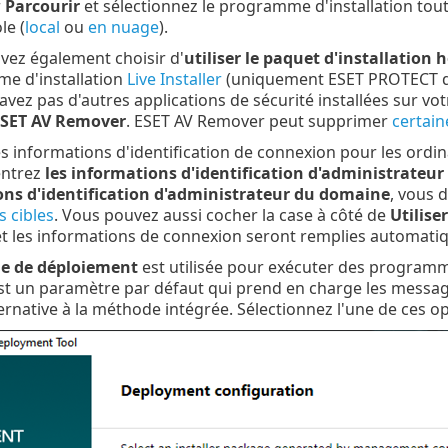
r
Parcourir
et sélectionnez le programme d'installation to
e (
local
ou
en nuage
).
vez également choisir d'
utiliser le paquet d'installation 
e d'installation
Live Installer
(uniquement ESET PROTECT da
'avez pas d'autres applications de sécurité installées sur vo
 ESET AV Remover
. ESET AV Remover peut supprimer
certain
es informations d'identification de connexion pour les ordina
ntrez
les informations d'identification d'administrateu
ns d'identification d'administrateur du domaine
, vous 
s cibles
. Vous pouvez aussi cocher la case à côté de
Utilise
t les informations de connexion seront remplies automati
e de déploiement
est utilisée pour exécuter des program
t un paramètre par défaut qui prend en charge les messa
ernative à la méthode intégrée. Sélectionnez l'une de ces op