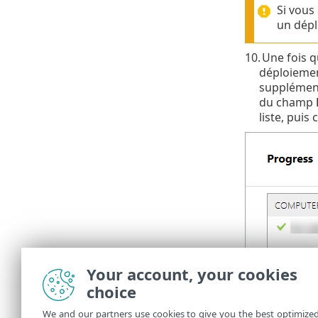
Si vous
un dépl
10.
Une fois qu
déploiemen
supplémenta
du champ
liste, puis
Vous pouvez c
Your account, your cookies
C:\ProgramDat
choice
fonctionne c
We and our partners use cookies to give you the best optimize