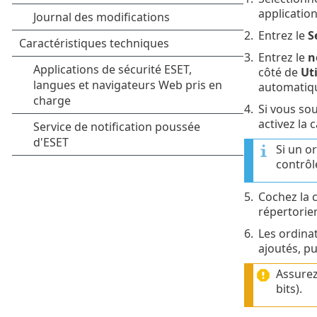
application
2.
Entrez le
S
3.
Entrez le
n
côté de
Uti
automatiq
4.
Si vous so
activez la
Si un o
contrôl
5.
Cochez la 
répertorie
6.
Les ordina
ajoutés, pu
Assurez
bits).