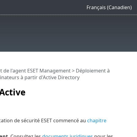
Français (Canadien)
t de l'agent ESET Management
>
Déploiement à
nateurs à partir d'Active Directory
'Active
ication de sécurité ESET commencé au
chapitre
ant
. Consultez les
documents juridiques
pour les