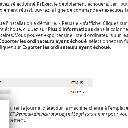
 avez sélectionné
PsExec
, le déploiement échouera, car l'ou
oiement réussi, ouvrez la ligne de commande et exécutez
e l'installation a démarré, « Réussie » s'affiche. Cliquez sur
t échoue, cliquez sur
Plus d'informations
dans la colonn
ires. Vous pouvez exporter une liste d'ordinateurs sur lesq
Exporter les ordinateurs ayant échoué
, sélectionnez un f
 cliquez sur
Exporter les ordinateurs ayant échoué
.
onsulter le journal d'état sur la machine cliente à l'empla
a\ESET\RemoteAdministrator\Agent\Logs\status.html
pour vou
orrectement.
d