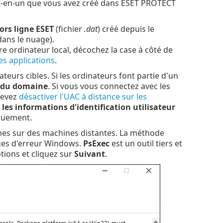
ut-en-un que vous avez créé dans ESET PROTECT
hors ligne ESET
(fichier
.dat
) créé depuis le
ns le nuage).
tre ordinateur local, décochez la case à côté de
es applications
.
teurs cibles. Si les ordinateurs font partie d'un
r du domaine
. Si vous vous connectez avec les
devez
désactiver l'UAC à distance sur les
r les informations d'identification utilisateur
quement.
mes sur des machines distantes. La méthode
ges d'erreur Windows.
PsExec
est un outil tiers et
tions et cliquez sur
Suivant
.