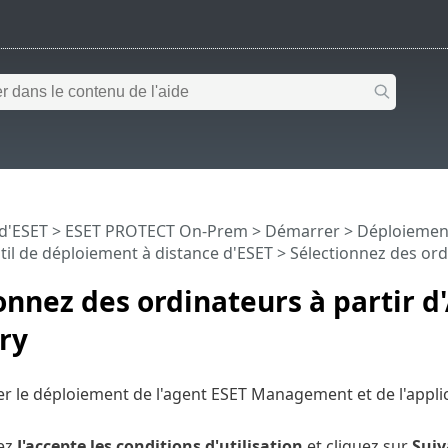
 d'ESET
>
ESET PROTECT On-Prem
>
Démarrer
>
Déploiemen
til de déploiement à distance d'ESET
> Sélectionnez des ordi
onnez des ordinateurs à partir d
ry
er le déploiement de l'agent ESET Management et de l'appl
ez
J'accepte les conditions d'utilisation
et cliquez sur
Suiv