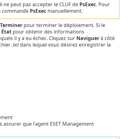
til ne peut pas accepter le CLUF de
PsExec
. Pour
 la commande
PsExec
manuellement.
Terminer
pour terminer le déploiement. Si le
e
État
pour obtenir des informations
uels il y a eu échec. Cliquez sur
Naviguer
à côté
ichier
.txt
dans lequel vous désirez enregistrer la
cement
s assurer que l'agent ESET Management