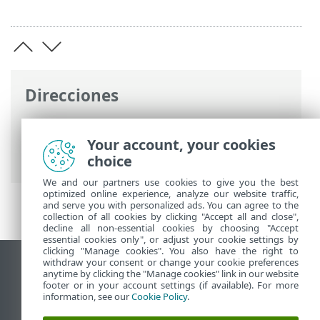
Direcciones
Ayuda en línea de ESET
>
ESET PROTECT
On-Prem
>
Introducción a ESET PROTECT
Your account, your cookies
On-Prem
> Acerca de la ayuda
choice
We and our partners use cookies to give you the best
optimized online experience, analyze our website traffic,
and serve you with personalized ads. You can agree to the
collection of all cookies by clicking "Accept all and close",
decline all non-essential cookies by choosing "Accept
essential cookies only", or adjust your cookie settings by
clicking "Manage cookies". You also have the right to
withdraw your consent or change your cookie preferences
Ver sitio para ordenador
anytime by clicking the "Manage cookies" link in our website
footer or in your account settings (if available). For more
End of Life
information, see our
Cookie Policy
.
Base de conocimiento de ESET