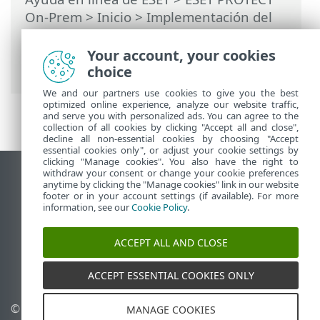
On-Prem
>
Inicio
>
Implementación del
agente ESET Management
> Agregar
equipos mediante la sincronización con
Your account, your cookies
Active Directory
choice
We and our partners use cookies to give you the best
optimized online experience, analyze our website traffic,
and serve you with personalized ads. You can agree to the
collection of all cookies by clicking "Accept all and close",
decline all non-essential cookies by choosing "Accept
essential cookies only", or adjust your cookie settings by
clicking "Manage cookies". You also have the right to
withdraw your consent or change your cookie preferences
Ver sitio del escritorio
anytime by clicking the "Manage cookies" link in our website
footer or in your account settings (if available). For more
End of Life
information, see our
Cookie Policy
.
Base de conocimiento de ESET
Foro de ESET
ACCEPT ALL AND CLOSE
ESET Status Portal
Soporte regional
ACCEPT ESSENTIAL COOKIES ONLY
© 1992 - 2026 ESET, spol. s
Administrar perfiles
MANAGE COOKIES