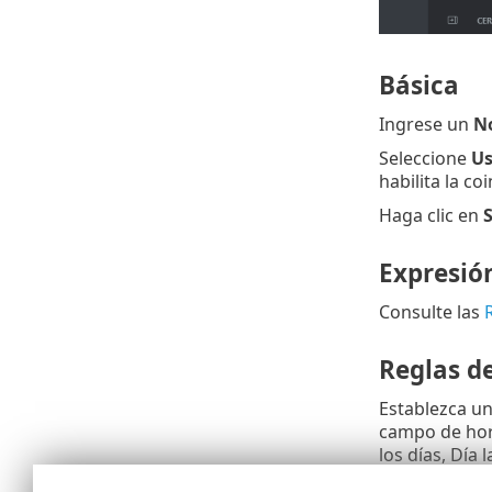
Básica
Ingrese un
N
Seleccione
Us
habilita la c
Haga clic en
S
Expresió
Consulte las
Reglas d
Establezca un
campo de hor
los días, Día
e inferior a 