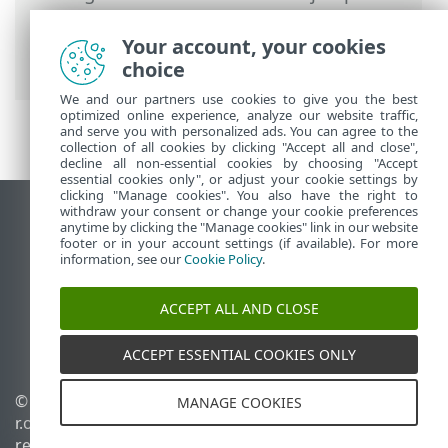
la implementación del agente ESET
Management para objetivos que
Your account, your cookies
participan del dominio
choice
We and our partners use cookies to give you the best
optimized online experience, analyze our website traffic,
and serve you with personalized ads. You can agree to the
collection of all cookies by clicking "Accept all and close",
decline all non-essential cookies by choosing "Accept
essential cookies only", or adjust your cookie settings by
clicking "Manage cookies". You also have the right to
withdraw your consent or change your cookie preferences
Ver sitio del escritorio
anytime by clicking the "Manage cookies" link in our website
footer or in your account settings (if available). For more
End of Life
information, see our
Cookie Policy
.
Base de conocimiento de ESET
Foro de ESET
ACCEPT ALL AND CLOSE
ESET Status Portal
Soporte regional
ACCEPT ESSENTIAL COOKIES ONLY
© 1992 - 2026 ESET, spol. s
Administrar perfiles
MANAGE COOKIES
r.o. - Todos los derechos
Política de cookies
reservados.