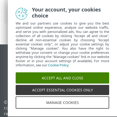
Management
> Crear una política para
que un agente ESET Management se
Your account, your cookies
conecte al nuevo servidor ESET PROTECT
choice
We and our partners use cookies to give you the best
optimized online experience, analyze our website traffic,
and serve you with personalized ads. You can agree to the
collection of all cookies by clicking "Accept all and close",
decline all non-essential cookies by choosing "Accept
essential cookies only", or adjust your cookie settings by
clicking "Manage cookies". You also have the right to
withdraw your consent or change your cookie preferences
Ver sitio del escritorio
anytime by clicking the "Manage cookies" link in our website
footer or in your account settings (if available). For more
End of Life
information, see our
Cookie Policy
.
Base de conocimiento de ESET
Foro de ESET
ACCEPT ALL AND CLOSE
ESET Status Portal
Soporte regional
ACCEPT ESSENTIAL COOKIES ONLY
© 1992 - 2026 ESET, spol. s
Administrar perfiles
MANAGE COOKIES
r.o. - Todos los derechos
Política de cookies
reservados.