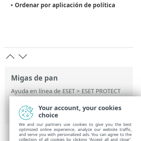
Ordenar por aplicación de política
•
Migas de pan
Ayuda en línea de ESET
>
ESET PROTECT
On-Prem
>
Usar ESET PROTECT On-Prem
>
ESET PROTECT On-Prem Menú principal
Your account, your cookies
>
Equipos
> Grupos
choice
We and our partners use cookies to give you the best
optimized online experience, analyze our website traffic,
and serve you with personalized ads. You can agree to the
collection of all cookies by clicking "Accept all and close",