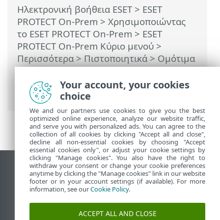
Ηλεκτρονική βοήθεια ESET
>
ESET
PROTECT On-Prem
>
Χρησιμοποιώντας
το ESET PROTECT On-Prem
>
ESET
PROTECT On-Prem Κύριο μενού
>
Περισσότερα >
Πιστοποιητικά
>
Ομότιμα
πιστοποιητικά
> Ρύθμιση νέου
πιστοποιητικού διακομιστή ESET
Your account, your cookies
PROTECT
choice
We and our partners use cookies to give you the best
optimized online experience, analyze our website traffic,
and serve you with personalized ads. You can agree to the
collection of all cookies by clicking "Accept all and close",
decline all non-essential cookies by choosing "Accept
essential cookies only", or adjust your cookie settings by
clicking "Manage cookies". You also have the right to
withdraw your consent or change your cookie preferences
Προβολή ιστότοπου επιφάνειας εργασίας
anytime by clicking the "Manage cookies" link in our website
footer or in your account settings (if available). For more
End of Life
information, see our
Cookie Policy
.
Γνωσιακή βάση ESET
Ομάδα συζήτησης ESET
ACCEPT ALL AND CLOSE