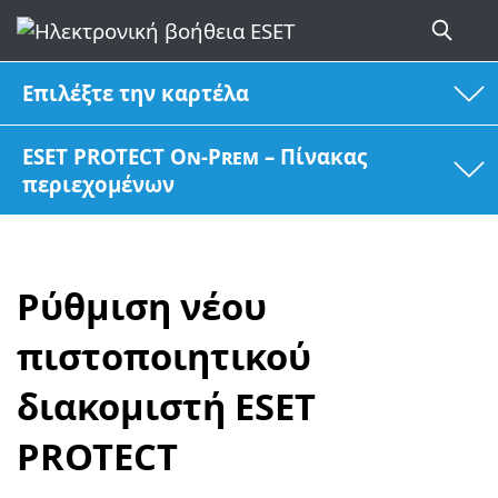
Επιλέξτε την καρτέλα
ESET PROTECT On-Prem – Πίνακας
περιεχομένων
Ρύθμιση νέου
πιστοποιητικού
διακομιστή ESET
PROTECT