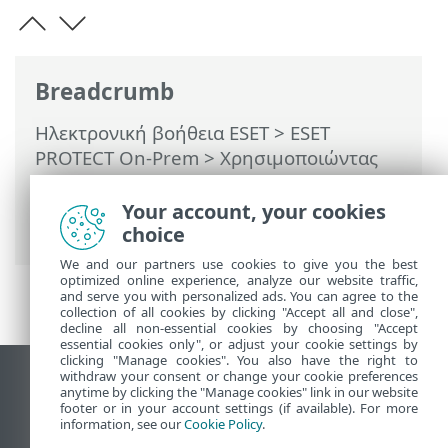
Breadcrumb
Ηλεκτρονική βοήθεια ESET
>
ESET
PROTECT On-Prem
>
Χρησιμοποιώντας
το ESET PROTECT On-Prem
>
ESET
PROTECT On-Prem Κύριο μενού
>
Your account, your cookies
Αναφορές
choice
We and our partners use cookies to give you the best
optimized online experience, analyze our website traffic,
and serve you with personalized ads. You can agree to the
collection of all cookies by clicking "Accept all and close",
decline all non-essential cookies by choosing "Accept
essential cookies only", or adjust your cookie settings by
clicking "Manage cookies". You also have the right to
withdraw your consent or change your cookie preferences
Προβολή ιστότοπου επιφάνειας εργασίας
anytime by clicking the "Manage cookies" link in our website
footer or in your account settings (if available). For more
End of Life
information, see our
Cookie Policy
.
Γνωσιακή βάση ESET