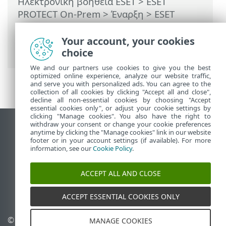
Ηλεκτρονική βοήθεια ESET
>
ESET
PROTECT On-Prem
>
Έναρξη
>
ESET
Management Ανάπτυξη φορέα
>
Τοπική
ανάπτυξη
> Κάντε λήψη του Φορέα από
Your account, your cookies
τον ιστότοπο της ESET
choice
We and our partners use cookies to give you the best
optimized online experience, analyze our website traffic,
and serve you with personalized ads. You can agree to the
collection of all cookies by clicking "Accept all and close",
decline all non-essential cookies by choosing "Accept
essential cookies only", or adjust your cookie settings by
clicking "Manage cookies". You also have the right to
withdraw your consent or change your cookie preferences
Προβολή ιστότοπου επιφάνειας εργασίας
anytime by clicking the "Manage cookies" link in our website
footer or in your account settings (if available). For more
End of Life
information, see our
Cookie Policy
.
Γνωσιακή βάση ESET
Ομάδα συζήτησης ESET
ACCEPT ALL AND CLOSE
ESET Status Portal
Τοπική υποστήριξη
ACCEPT ESSENTIAL COOKIES ONLY
© 1992 - 2026 ESET, spol. s
Διαχείριση cookies
MANAGE COOKIES