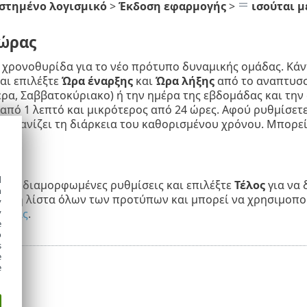
στημένο λογισμικό
>
Έκδοση εφαρμογής
>
ισούται μ
 ώρας
 χρονοθυρίδα για το νέο πρότυπο δυναμικής ομάδας. Κάντ
αι επιλέξτε
Ώρα έναρξης
και
Ώρα λήξης
από το αναπτυσσό
ρα, Σαββατοκύριακο) ή την ημέρα της εβδομάδας και την 
από 1 λεπτό και μικρότερος από 24 ώρες. Αφού ρυθμίσετ
εμφανίζει τη διάρκεια του καθορισμένου χρόνου. Μπορεί
η
d
τις διαμορφωμένες ρυθμίσεις και επιλέξτε
Τέλος
για να 
h
 στη λίστα όλων των προτύπων και μπορεί να χρησιμοπο
y
μάδας
.
y
e
o
s
e
e