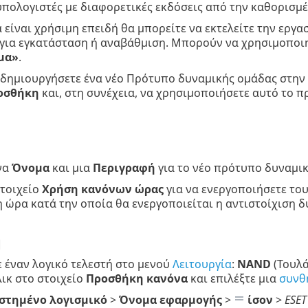
υπολογιστές με διαφορετικές εκδόσεις από την καθορισμέ
 είναι χρήσιμη επειδή θα μπορείτε να εκτελείτε την εργα
 για εγκατάσταση ή αναβάθμιση. Μπορούν να χρησιμοποι
μα»
.
 δημιουργήσετε ένα νέο Πρότυπο δυναμικής ομάδας στην
οσθήκη
και, στη συνέχεια, να χρησιμοποιήσετε αυτό το π
να
Όνομα
και μια
Περιγραφή
για το νέο πρότυπο δυναμι
στοιχείο
Χρήση κανόνων ώρας
για να ενεργοποιήσετε το
 ώρα κατά την οποία θα ενεργοποιείται η αντιστοίχιση δ
η
ε έναν λογικό τελεστή στο μενού
Λειτουργία
:
NAND
(Τουλά
λικ στο στοιχείο
Προσθήκη κανόνα
και επιλέξτε μια
συνθ
στημένο λογισμικό
>
Όνομα εφαρμογής
>
ίσον
>
ESET