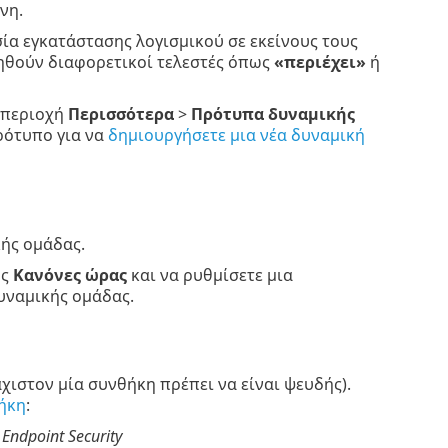
νη.
σία εγκατάστασης λογισμικού σε εκείνους τους
ηθούν διαφορετικοί τελεστές όπως
«περιέχει»
ή
 περιοχή
Περισσότερα
>
Πρότυπα δυναμικής
ρότυπο για να
δημιουργήσετε μια νέα δυναμική
κής ομάδας.
υς
Κανόνες ώρας
και να ρυθμίσετε μια
υναμικής ομάδας.
χιστον μία συνθήκη πρέπει να είναι ψευδής).
ήκη
:
 Endpoint Security