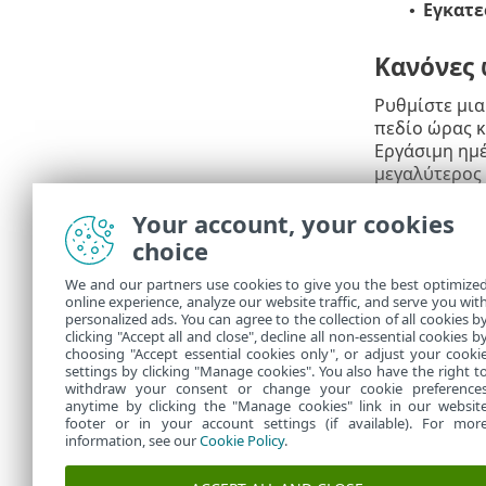
Εγκατε
•
Κανόνες
Ρυθμίστε μια
πεδίο ώρας κ
Εργάσιμη ημέ
μεγαλύτερος 
Διάρκεια
θα 
Your account, your cookies
choice
Περίληψ
We and our partners use cookies to give you the best optimize
Αναθεωρήστε 
online experience, analyze our website traffic, and serve you wit
θα προστεθεί
personalized ads. You can agree to the collection of all cookies b
δυναμικής ο
clicking "Accept all and close", decline all non-essential cookies b
choosing "Accept essential cookies only", or adjust your cooki
settings by clicking "Manage cookies". You also have the right t
withdraw your consent or change your cookie preference
anytime by clicking the "Manage cookies" link in our websit
footer or in your account settings (if available). For mor
information, see our
Cookie Policy
.