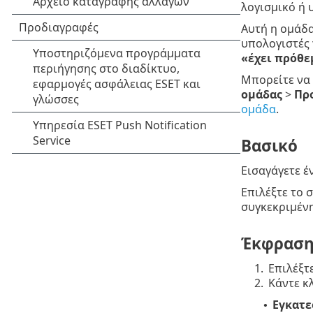
λογισμικό ή 
Αυτή η ομάδα
υπολογιστές
«έχει πρόθε
Μπορείτε να
ομάδας
>
Πρ
ομάδα
.
Βασικό
Εισαγάγετε έ
Επιλέξτε το 
συγκεκριμένη
Έκφρασ
1.
Επιλέξτ
2.
Κάντε κ
Εγκατε
•