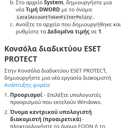
b.
Στο αρχείο
System
, δημιουργήστε μια
νέα
Τιμή DWORD
με το όνομα
.
LocalAccountTokenFilterPolicy
c.
Ανοίξτε το αρχείο που δημιουργήθηκε και
ρυθμίστε τα
Δεδομένα τιμής
σε
1
.
Κονσόλα διαδικτύου ESET
PROTECT
Στην Κονσόλα διαδικτύου ESET PROTECT,
δημιουργήστε μια νέα εργασία διακομιστή
Ανάπτυξης φορέα
:
1.
Προορισμοί
- Επιλέξτε υπολογιστές
προορισμού που εκτελούν Windows.
2.
Όνομα κεντρικού υπολογιστή
διακομιστή (προαιρετικά)
-
πληκτρολογήστε το όνομα FQDN ή τη