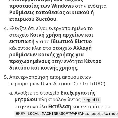
προστασίας των Windows
στην ενότητα
Ρυθμίσεις τοποθεσίας οικιακού ή
εταιρικού δικτύου
.
4.
Ελέγξτε ότι είναι ενεργοποιημένο το
στοιχείο
Κοινή χρήση
αρχείων και
εκτυπωτή
για το
Ιδιωτικό δίκτυο
κάνοντας κλικ στο στοιχείο
Αλλαγή
ρυθμίσεων κοινής χρήσης για
προχωρημένους
στην ενότητα
Κέντρο
δικτύου και κοινής χρήσης
.
5.
Απενεργοποίηση απομακρυσμένων
περιορισμών User Account Control (UAC):
a.
Ανοίξτε το στοιχείο
Επεξεργαστής
μητρώου
πληκτρολογώντας
regedit
στην κονσόλα
Εκτέλεση
και εντοπίστε το
HKEY_LOCAL_MACHINE\SOFTWARE\Microsoft\Windo