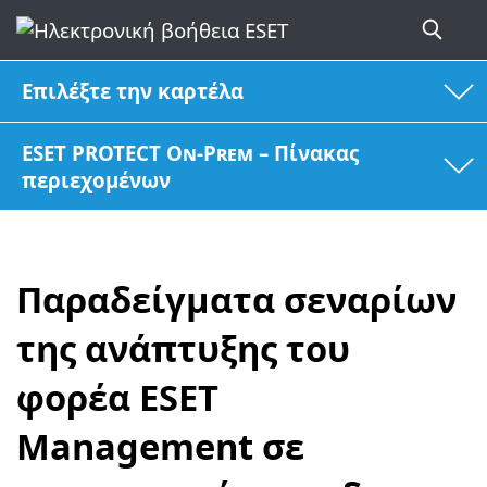
Επιλέξτε την καρτέλα
ESET PROTECT On-Prem – Πίνακας
περιεχομένων
Παραδείγματα σεναρίων
της ανάπτυξης του
φορέα ESET
Management σε