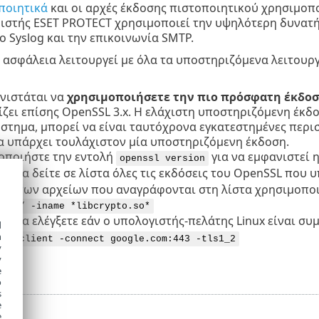
ποιητικά
και οι αρχές έκδοσης πιστοποιητικού χρησιμοποι
ιστής ESET PROTECT χρησιμοποιεί την υψηλότερη δυνατή ασ
το Syslog και την επικοινωνία SMTP.
ασφάλεια λειτουργεί με όλα τα υποστηριζόμενα λειτουρ
νιστάται να
χρησιμοποιήσετε την πιο πρόσφατη έκδο
ζει επίσης OpenSSL 3.x. Η ελάχιστη υποστηριζόμενη έκδοση
ύστημα, μπορεί να είναι ταυτόχρονα εγκατεστημένες περι
α υπάρχει τουλάχιστον μία υποστηριζόμενη έκδοση.
οποιήστε την εντολή
για να εμφανιστεί 
openssl version
ε να δείτε σε λίστα όλες τις εκδόσεις του
OpenSSL
που υπ
ομάτων αρχείων που αναγράφονται στη λίστα χρησιμοποι
ind / -iname *libcrypto.so*
τε να ελέγξετε εάν ο υπολογιστής-πελάτης Linux είναι σ
d
h
l s_client -connect google.com:443 -tls1_2
y
y
e
o
s
e
e