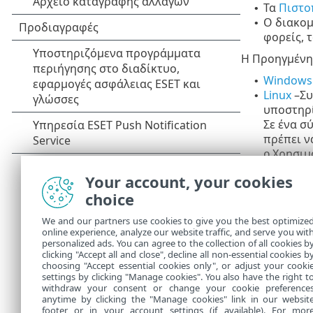
Τα
Πιστο
•
Ο διακομ
•
φορείς, 
Η Προηγμένη 
Windows
•
Linux
–
Συ
•
υποστηρί
Σε ένα σ
πρέπει ν
Χρησιμ
o
Μπορείτ
o
Your account, your cookies
των ον
choice
sudo f
Μπορεί
o
We and our partners use cookies to give you the best optimize
online experience, analyze our website traffic, and serve you wit
openss
personalized ads. You can agree to the collection of all cookies b
macOS
clicking "Accept all and close", decline all non-essential cookies b
•
choosing "Accept essential cookies only", or adjust your cooki
settings by clicking "Manage cookies". You also have the right t
withdraw your consent or change your cookie preference
anytime by clicking the "Manage cookies" link in our websit
footer or in your account settings (if available). For mor