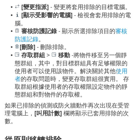
[變更指派]
- 變更將套用排除的目標電腦。
•
[顯示受影響的電腦]
- 檢視會套用排除的電
•
腦。
審核防護記錄
- 顯示所選排除項目的
審核
•
防護記錄
。
[刪除]
- 刪除排除。
•
存取群組
>
移動
-將物件移至另一個靜
•
態群組，其中，對目標群組具有足够權限的
使用者可以使用該物件。解決關於其他
使用
者
的存取問題時，變更存取群組很實用。 存
取群組根據使用者的存取權限設定物件的靜
態群組和對物件的存取權。
如果已排除的偵測或防火牆動作再次出現在受管
理電腦上，
[叫用計數]
欄將顯示已套用排除的次
數。
從原則移轉排除