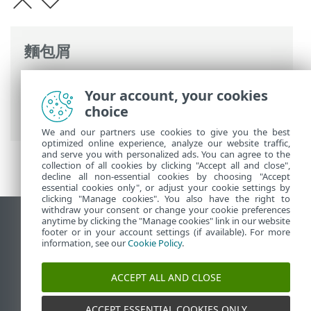
麵包屑
ESET 線上說明
>
ESET PROTECT On-Prem
>
Your account, your cookies
使用 ESET PROTECT On-Prem
>
ESET
choice
PROTECT On-Prem 主功能表
>
其他
> 排除
We and our partners use cookies to give you the best
optimized online experience, analyze our website traffic,
and serve you with personalized ads. You can agree to the
collection of all cookies by clicking "Accept all and close",
decline all non-essential cookies by choosing "Accept
essential cookies only", or adjust your cookie settings by
clicking "Manage cookies". You also have the right to
withdraw your consent or change your cookie preferences
anytime by clicking the "Manage cookies" link in our website
檢視桌面網站
footer or in your account settings (if available). For more
End of Life
information, see our
Cookie Policy
.
ESET 知識庫
ACCEPT ALL AND CLOSE
ESET 論壇
ESET Status Portal
ACCEPT ESSENTIAL COOKIES ONLY