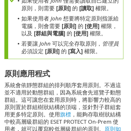
如果使用者
John
僅需要讀取自己建立的
•
原則，則需要
[原則]
的
[讀取]
權限。
如果使用者
John
想要將特定原則指派給
•
電腦，則會需要
[原則]
的
[使用]
權限，
以及
[群組與電腦]
的
[使用]
權限。
若要讓
John
可以完全存取原則，
管理員
•
必須設定
[原則]
的
[寫入]
權限。
原則應用程式
系統會依靜態群組的排列順序套用原則。不過這
並不適用於動態群組，因為系統會先巡覽子動態
群組。這可讓您在套用原則時，將影響力較高的
原則置於群組樹狀結構的頂端，並針對子群組套
用更多特定原則。使用
旗標
，能夠存取樹狀結構
中較高層級群組的 ESET PROTECT On-Prem 使
用者，就可以覆寫較低層級群組的原則。
原則如