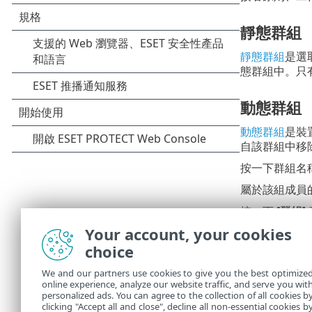
靜態群組
靜態群組
是選
態群組中。只
動態群組
動態群組
是裝
自該群組中移
按一下群組名
屬於該組成員
按一下
[群組]
Your account, your cookies
群組
全部展
choice
•
全部收
•
We and our partners use cookies to give you the best optimize
動態群組排
online experience, analyze our website traffic, and serve you wit
按字母順
•
personalized ads. You can agree to the collection of all cookies b
按原則應
clicking "Accept all and close", decline all non-essential cookies b
•