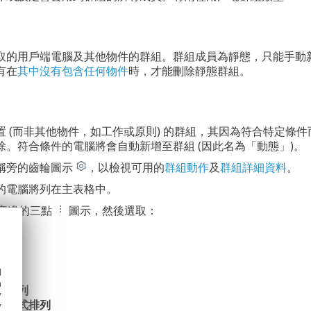
取的用戶端電腦及其他物件的群組。群組成員為靜態，只能手動
有在
其中沒有包含任何物件
時，才能刪除靜態群組。
置 (而非其他物件，如工作或原則) 的群組，其因為符合特定條
除。符合條件的電腦將會自動新增至群組 (因此名為「動態」)。
稱旁的齒輪圖示
，以檢視可用的
群組動作
及
群組詳細資料
。
的電腦將列在主表格中。
旁邊的三點
圖示，然後選取：
開
合
d
序
h
序排列
y
用程式排列
y