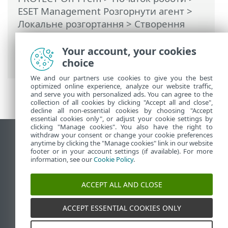
ESET Management Pозгорнути агент
>
Локальне розгортання
>
Створення
інсталятора сценарію агента—
Windows/Linux/macOS
> Розгортання
Your account, your cookies
агента у Windows
choice
We and our partners use cookies to give you the best
optimized online experience, analyze our website traffic,
and serve you with personalized ads. You can agree to the
collection of all cookies by clicking "Accept all and close",
decline all non-essential cookies by choosing "Accept
essential cookies only", or adjust your cookie settings by
clicking "Manage cookies". You also have the right to
withdraw your consent or change your cookie preferences
Переглянути повну версію
anytime by clicking the "Manage cookies" link in our website
footer or in your account settings (if available). For more
End of Life
information, see our
Cookie Policy
.
База знань ESET
Форум ESET
ACCEPT ALL AND CLOSE
ESET Status Portal
Регіональна підтримка
ACCEPT ESSENTIAL COOKIES ONLY