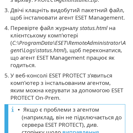
3.
Двічі клацніть видобутий пакетний файл,
щоб інсталювати агент ESET Management.
4.
Перевірте файл журналу
status.html
на
клієнтському комп’ютері
(
C:\ProgramData\ESET\RemoteAdministrator\A
gent\Logs\status.html
), щоб переконатися,
що агент ESET Management працює як
годиться.
5.
У веб-консолі ESET PROTECT з’явиться
комп’ютер з інстальованим агентом,
яким можна керувати за допомогою ESET
PROTECT On-Prem.
Якщо є проблеми з агентом
•
(наприклад, він не підключається до
сервера ESET PROTECT), див.
сторінку щодо
виправлення