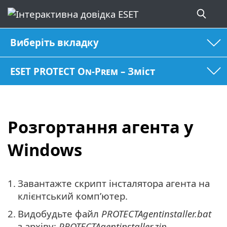
Виберіть вкладку
ESET PROTECT On-Prem – Зміст
Розгортання агента у
Windows
1.
Завантажте скрипт інсталятора агента на
клієнтський комп’ютер.
2.
Видобудьте файл
PROTECTAgentinstaller.bat
з архіву:
PROTECTAgentinstaller.zip
.