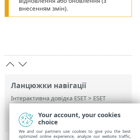
відновлення або оновлення (з
внесенням змін).
Ланцюжки навігації
Інтерактивна довідка ESET
>
ESET
PROTECT On-Prem
>
Початок роботи
>
ESET Management Pозгорнути агент
>
Your account, your cookies
Захист агента
choice
We and our partners use cookies to give you the best
optimized online experience, analyze our website traffic,