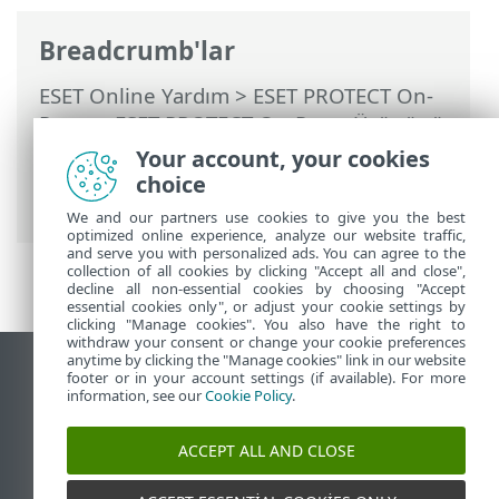
Breadcrumb'lar
ESET Online Yardım
>
ESET PROTECT On-
Prem
>
ESET PROTECT On-Prem Ürününü
Kullanma
>
yönetilen Hizmet Sağlayıcıları
Your account, your cookies
için ESET PROTECT On-Prem
> MSP
choice
nesnelerinin etiketlenmesi
We and our partners use cookies to give you the best
optimized online experience, analyze our website traffic,
and serve you with personalized ads. You can agree to the
collection of all cookies by clicking "Accept all and close",
decline all non-essential cookies by choosing "Accept
essential cookies only", or adjust your cookie settings by
clicking "Manage cookies". You also have the right to
withdraw your consent or change your cookie preferences
anytime by clicking the "Manage cookies" link in our website
Masaüstü sitesini görüntüle
footer or in your account settings (if available). For more
information, see our
Cookie Policy
.
End of Life
ESET Bilgi Bankası
ACCEPT ALL AND CLOSE
ESET Forumu
ESET Status Portal