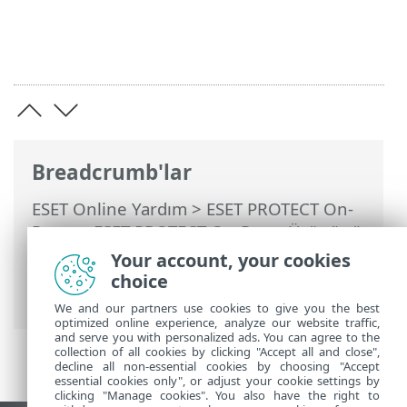
Breadcrumb'lar
ESET Online Yardım
>
ESET PROTECT On-
Prem
>
ESET PROTECT On-Prem Ürününü
Kullanma
>
ESET PROTECT On-Prem Ana
Your account, your cookies
Menü
>
Daha Fazla
> Gönderilen
choice
Dosyalar
We and our partners use cookies to give you the best
optimized online experience, analyze our website traffic,
and serve you with personalized ads. You can agree to the
collection of all cookies by clicking "Accept all and close",
decline all non-essential cookies by choosing "Accept
essential cookies only", or adjust your cookie settings by
clicking "Manage cookies". You also have the right to