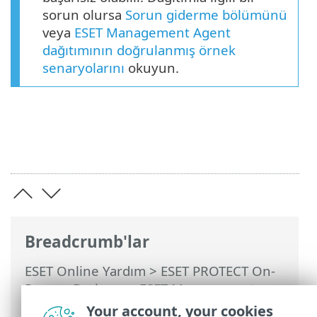
sorun olursa
Sorun giderme bölümünü
veya
ESET Management Agent
dağıtımının doğrulanmış örnek
senaryolarını
okuyun.
Breadcrumb'lar
ESET Online Yardım
>
ESET PROTECT On-
Prem
>
Başlayın
>
ESET Management
Agent Dağıtımı
>
Uzaktan dağıtım
>
ESET
Your account, your cookies