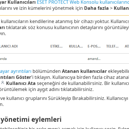
yar Kullanıcıları
ESET PROTECT Web Konsolu kullanıcılarında
ılarını ve izin kümelerini yönetmek için
Daha fazla
>
Kullan
ullanıcıların kendilerine atanmış bir cihazı yoktur. Kullanıcıy
arı
tıklatarak söz konusu kullanıcının detaylarını görüntüley
yın.
sayar ayrıntıları
bölümünden
Atanan
kullanıcılar
ekleyebilir
ntıları Göster
'i tıklayın. Kullanıcıya birden fazla cihaz atana
n
Kullanıcı Ata
seçeneğini de kullanabilirsiniz. Bir kullanıc
örüntülemek için aygıt adını tıklatabilirsiniz.
ı ve kullanıcı gruplarını Sürükleyip Bırakabilirsiniz. Kullanıc
n.
 yönetimi eylemleri