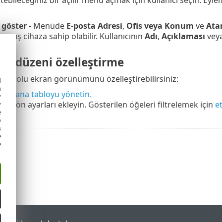
tebileceğiniz bir açılır menü açmak için kullanıcı seçin. Eyleml
ı göster
- Menüde
E-posta Adresi
,
Ofis veya Konum
ve
Ata
nmış cihaza sahip olabilir. Kullanıcının
Adı
,
Açıklaması
vey
i ve düzeni özelleştirme
onsolu ekran görünümünü özelleştirebilirsiniz:
d
h
i ve ana tabloyu yönetin.
y
iltre
ön ayarları ekleyin. Gösterilen öğeleri filtrelemek için
et
y
e
o
s
e
e