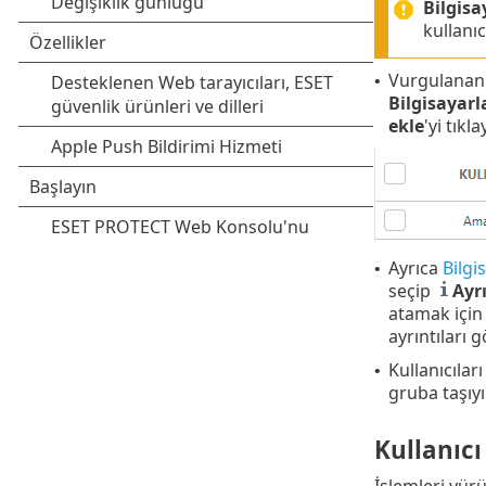
Bilgisa
kullanıc
Vurgulanan k
•
Bilgisayarl
ekle
'yi tıkla
Ayrıca
Bilgi
•
seçip
Ayrı
atamak içi
ayrıntıları g
Kullanıcılar
•
gruba taşıyı
Kullanıcı