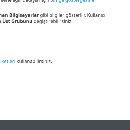
erle ilgili detaylar için
Simge göstergesine
nan Bilgisayarlar
gibi bilgiler gösterilir. Kullanıcı,
a
Üst Grubunu
değiştirebilirsiniz.
iketleri
kullanabilirsiniz.