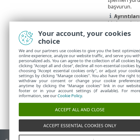
İşlemleri yürü
başvurun.
Ayrıntılar
birden çok ata
Your account, your cookies
Filtreler
choice
Mevcut Web K
We and our partners use cookies to give you the best optimize
online experience, analyze our website traffic, and serve you wit
Yan panel
•
personalized ads. You can agree to the collection of all cookies b
Filtre ve
f
clicking "Accept all and close", decline all non-essential cookies b
•
choosing "Accept essential cookies only", or adjust your cooki
settings by clicking "Manage cookies". You also have the right t
withdraw your consent or change your cookie preference
anytime by clicking the "Manage cookies" link in our websit
footer or in your account settings (if available). For mor
information, see our
Cookie Policy
.
ACCEPT ALL AND CLOSE
ACCEPT ESSENTIAL COOKIES ONLY