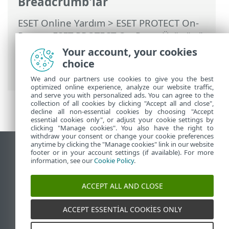
Breadcrumb'lar
ESET Online Yardım
>
ESET PROTECT On-
Prem
>
ESET PROTECT On-Prem Ürününü
Kullanma
>
ESET PROTECT On-Prem Ana
Your account, your cookies
Menü
>
Daha Fazla
>
Erişim Hakları
>
choice
Kullanıcılar
> Yerel Kullanıcı Oluşturma
We and our partners use cookies to give you the best
optimized online experience, analyze our website traffic,
and serve you with personalized ads. You can agree to the
collection of all cookies by clicking "Accept all and close",
decline all non-essential cookies by choosing "Accept
essential cookies only", or adjust your cookie settings by
clicking "Manage cookies". You also have the right to
withdraw your consent or change your cookie preferences
anytime by clicking the "Manage cookies" link in our website
Masaüstü sitesini görüntüle
footer or in your account settings (if available). For more
information, see our
Cookie Policy
.
End of Life
ESET Bilgi Bankası
ACCEPT ALL AND CLOSE
ESET Forumu
ESET Status Portal
ACCEPT ESSENTIAL COOKIES ONLY
Bölgesel destek