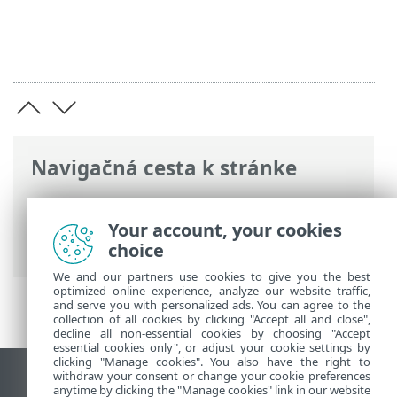
Navigačná cesta k stránke
ESET Online pomocník
>
ESET PROTECT
On-Prem
>
Predstavenie programu ESET
Your account, your cookies
PROTECT On-Prem
> O tejto príručke
choice
We and our partners use cookies to give you the best
optimized online experience, analyze our website traffic,
and serve you with personalized ads. You can agree to the
collection of all cookies by clicking "Accept all and close",
decline all non-essential cookies by choosing "Accept
essential cookies only", or adjust your cookie settings by
clicking "Manage cookies". You also have the right to
withdraw your consent or change your cookie preferences
Zobraziť stránku ako na počítači
anytime by clicking the "Manage cookies" link in our website