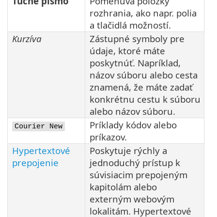
Tučné písmo
Pomenúva položky
rozhrania, ako napr. polia
a tlačidlá možností.
Kurzíva
Zástupné symboly pre
údaje, ktoré máte
poskytnúť. Napríklad,
názov súboru alebo cesta
znamená, že máte zadať
konkrétnu cestu k súboru
alebo názov súboru.
Príklady kódov alebo
Courier New
príkazov.
Hypertextové
Poskytuje rýchly a
prepojenie
jednoduchý prístup k
súvisiacim prepojeným
kapitolám alebo
externým webovým
lokalitám. Hypertextové