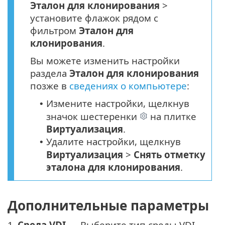
Эталон для клонирования
>
установите флажок рядом с
фильтром
Эталон для
клонирования
.
Вы можете изменить настройки
раздела
Эталон для клонирования
позже в
сведениях о компьютере
:
Измените настройки, щелкнув
•
значок шестеренки
на плитке
Виртуализация
.
Удалите настройки, щелкнув
•
Виртуализация
>
Снять отметку
эталона для клонирования
.
Дополнительные параметры
1.
Среда VDI
— Выберите тип среды VDI