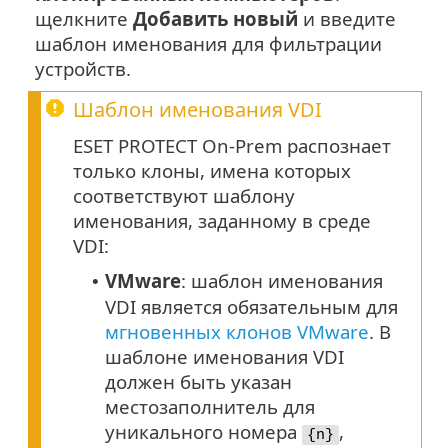
щелкните
Добавить новый
и введите
шаблон именования для фильтрации
устройств.
Шаблон именования VDI
ESET PROTECT On-Prem распознает
только клоны, имена которых
соответствуют шаблону
именования, заданному в среде
VDI:
VMware
: шаблон именования
•
VDI является обязательным для
мгновенных клонов VMware
. В
шаблоне именования VDI
должен быть указан
местозаполнитель для
уникального номера
,
{n}