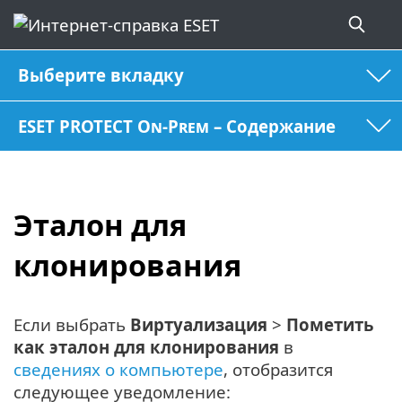
Выберите вкладку
ESET PROTECT On-Prem – Содержание
Эталон для
клонирования
Если выбрать
Виртуализация
>
Пометить
как эталон для клонирования
в
сведениях о компьютере
, отобразится
следующее уведомление: