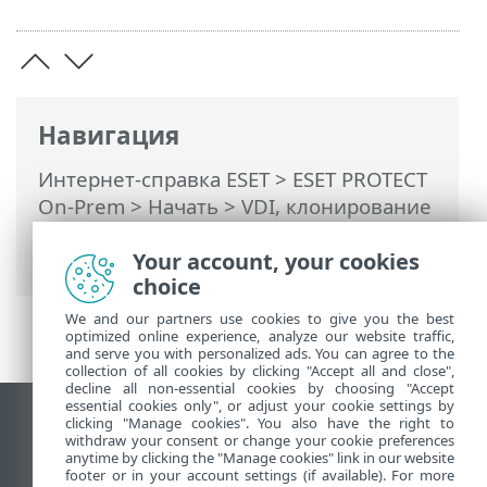
Навигация
Интернет-справка ESET
>
ESET PROTECT
On-Prem
>
Начать
>
VDI, клонирование
и обнаружение оборудования
> Эталон
Your account, your cookies
для клонирования
choice
We and our partners use cookies to give you the best
optimized online experience, analyze our website traffic,
and serve you with personalized ads. You can agree to the
collection of all cookies by clicking "Accept all and close",
decline all non-essential cookies by choosing "Accept
essential cookies only", or adjust your cookie settings by
clicking "Manage cookies". You also have the right to
Использовать сайт для ПК
withdraw your consent or change your cookie preferences
End of Life
anytime by clicking the "Manage cookies" link in our website
footer or in your account settings (if available). For more
База знаний ESET