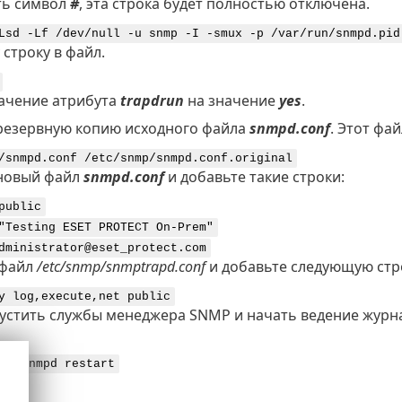
ть символ
#
, эта строка будет полностью отключена.
Lsd -Lf /dev/null -u snmp -I -smux -p /var/run/snmpd.pid
 строку в файл.
ачение атрибута
trapdrun
на значение
yes
.
резервную копию исходного файла
snmpd.conf
. Этот фа
/snmpd.conf /etc/snmp/snmpd.conf.original
новый файл
snmpd.conf
и добавьте такие строки:
public
"Testing ESET PROTECT On-Prem"
dministrator@eset_protect.com
 файл
/etc/snmp/snmptrapd.conf
и добавьте следующую стро
y log,execute,net public
устить службы менеджера SNMP и начать ведение журн
.d/snmpd restart