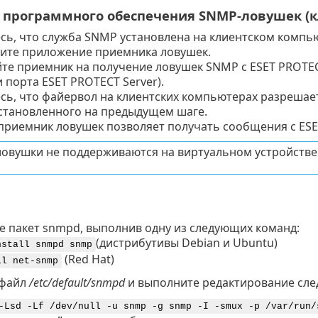
 программного обеспечения SNMP-ловушек (к
сь, что служба SNMP установлена на клиентском компь
ите приложение приемника ловушек.
те приемник на получение ловушек SNMP с ESET PROTECT
и порта ESET PROTECT Server).
сь, что файервол на клиентских компьютерах разрешае
становленного на предыдущем шаге.
приемник ловушек позволяет получать сообщения с ESET
овушки не поддерживаются на виртуальном устройстве
е пакет snmpd, выполнив одну из следующих команд:
(дистрибутивы Debian и Ubuntu)
nstall snmpd snmp
(Red Hat)
ll net-snmp
 файл
/etc/default/snmpd
и выполните редактирование сле
-Lsd -Lf /dev/null -u snmp -g snmp -I -smux -p /var/run/