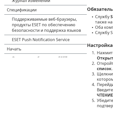
Обязатель
Службу
•
также на
Оба комп
•
Службу S
•
Настройка
1.
Нажмите
Открыт
2.
Откройт
список
.
3.
Щелкни
котором
4.
Перейди
Введите
ЧТЕНИЕ
5.
Убедите
подтвер