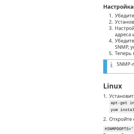
Настройка
1.
Убедите
2.
Установ
3.
Настрой
адреса 
4.
Убедите
SNMP, у
5.
Теперь 
SNMP-л
Linux
1.
Установит
apt-get i
yum insta
2.
Откройте
#SNMPDOPTS='