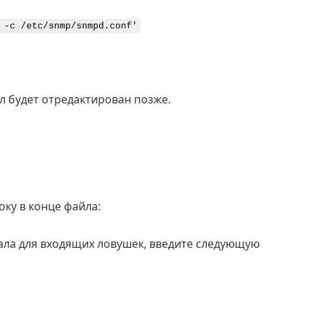
 -c /etc/snmp/snmpd.conf'
йл будет отредактирован позже.
ку в конце файла:
ала для входящих ловушек, введите следующую