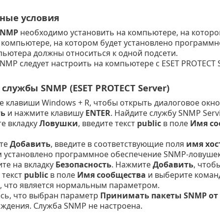
ные условия
SNMP
необходимо установить на компьютере, на котором
 компьютере, на котором будет установлено программ
ьютера должны относиться к одной подсети.
NMP следует настроить на компьютере с ESET PROTECT S
 службы SNMP (ESET PROTECT Server)
 клавиши Windows + R, чтобы открыть диалоговое окно
ь
и нажмите клавишу
ENTER
. Найдите службу SNMP Servi
е вкладку
Ловушки
, введите текст
public
в поле
Имя со
те
Добавить
, введите в соответствующие поля
имя хост
 установлено программное обеспечение SNMP-ловушек
те на вкладку
Безопасность
. Нажмите
Добавить
, чтоб
 текст
public
в поле
Имя сообщества
и выберите коман
, что является нормальным параметром.
сь, что выбран параметр
Принимать пакеты SNMP от
ждения. Служба SNMP не настроена.