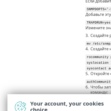
Если добави
SNMPDOPTS='-
Добавьте эту
TRAPDRUN=yes
Измените зн
3.
Создайте 
mv /etc/snmp
4.
Создайте 
rocommunity 
syslocation 
syscontact a
5.
Откройте
authCommunit
6.
Чтобы зап
команду:
/etc/init
Your account, your cookies
или
choice