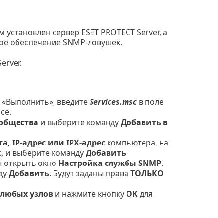
 установлен сервер ESET PROTECT Server, а
ное обеспечение SNMP-ловушек.
erver.
 «Выполнить», введите
Services.msc
в поле
ce.
общества
и выберите команду
Добавить в
а, IP-адрес или IPX-адрес
компьютера, на
, и выберите команду
Добавить
.
ы открыть окно
Настройка службы SNMP
.
ду
Добавить
. Будут заданы права
ТОЛЬКО
 любых узлов
и нажмите кнопку
OK
для