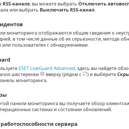
в
RSS-канале
, вы можете выбрать
Отключить автовос
нала или выбрать
Выключить RSS-канал
.
идентов
ели мониторинга отображаются общие сведения о неуст
дней, в том числе данные об их серьезности, методе о
 или пользователях с обнаружениями.
uard
ользуете
ESET LiveGuard Advanced
, здесь вы найдете обз
ачок шестеренки
вверху (рядом с
) и выберите
Скры
панель мониторинга.
ры
той панели мониторинга вы получаете обзор клиентски
операционных системах и состоянии обновлений.
 работоспособности сервера