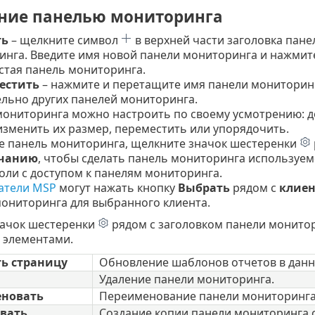
ние панелью мониторинга
ть
– щелкните символ
в верхней части заголовка пан
нга. Введите имя новой панели мониторинга и нажмит
стая панель мониторинга.
естить
– нажмите и перетащите имя панели мониторин
льно других панелей мониторинга.
мониторинга можно настроить по своему усмотрению: 
изменить их размер, переместить или упорядочить.
е панель мониторинга, щелкните значок шестеренки
лчанию
, чтобы сделать панель мониторинга используем
оли с доступом к панелям мониторинга.
атели MSP
могут нажать кнопку
Выбрать
рядом с
клиен
ониторинга для выбранного клиента.
ачок шестеренки
рядом с заголовком панели монито
 элементами.
ь страницу
Обновление шаблонов отчетов в данн
Удаление панели мониторинга.
новать
Переименование панели мониторинга
вать
Создание копии панели мониторинга 