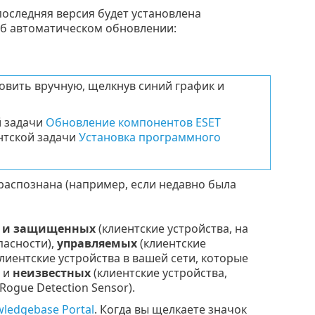
последняя версия будет установлена
б автоматическом обновлении:
овить вручную, щелкнув синий график и
й задачи
Обновление компонентов ESET
нтской задачи
Установка программного
 распознана (например, если недавно была
 и защищенных
(клиентские устройства, на
пасности),
управляемых
(клиентские
лиентские устройства в вашей сети, которые
) и
неизвестных
(клиентские устройства,
ogue Detection Sensor).
ledgebase Portal
. Когда вы щелкаете значок