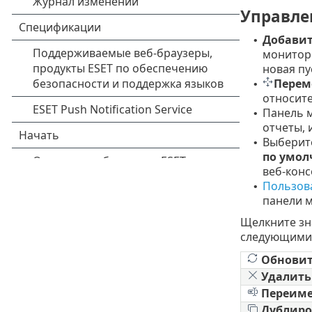
Управле
Добави
•
монитори
новая пу
Перем
•
относите
Панель 
•
отчеты, 
Выберит
•
по умо
веб-конс
Пользов
•
панели м
Щелкните зн
следующими
Обновит
Удалить
Переиме
Дублиро