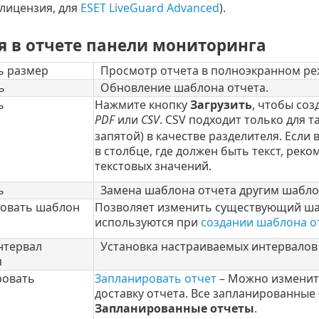
лицензия, для
ESET LiveGuard Advanced
).
я в отчете панели мониторинга
 размер
Просмотр отчета в полноэкранном ре
ь
Обновление шаблона отчета.
ь
Нажмите кнопку
Загрузить
, чтобы соз
PDF
или
CSV
. CSV подходит только для 
запятой) в качестве разделителя. Есл
в столбце, где должен быть текст, рек
текстовых значений.
ь
Замена шаблона отчета другим шабло
овать шаблон
Позволяет изменить существующий шаб
используются при
создании шаблона о
нтервал
Установка настраиваемых интервалов
я
ровать
Запланировать отчет
– Можно измени
доставку отчета. Все запланированные
Запланированные отчеты
.