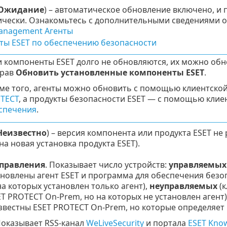
Ожидание
) – автоматическое обновление включено, и 
ически. Ознакомьтесь с дополнительными сведениями о
anagement Агенты
ты ESET по обеспечению безопасности
и компоненты ESET долго не обновляются, их можно обн
рав
Обновить установленные компоненты ESET
.
ме того, агенты можно обновить с помощью клиентско
TECT
, а продукты безопасности ESET — с помощью клие
спечения
.
Неизвестно
) – версия компонента или продукта ESET не
а новая установка продукта ESET).
управления
. Показывает число устройств:
управляемых
ановлены агент ESET и программа для обеспечения безо
на которых установлен только агент),
неуправляемых
(к
T PROTECT On-Prem, но на которых не установлен агент
вестны ESET PROTECT On-Prem, но которые определяет R
Показывает RSS-канал
WeLiveSecurity
и портала
ESET Know