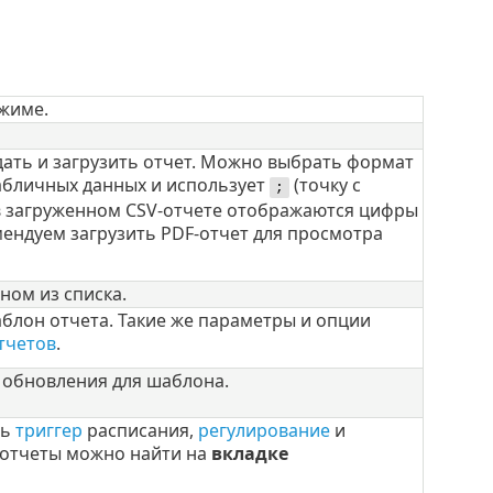
жиме.
дать и загрузить отчет. Можно выбрать формат
табличных данных и использует
(точку с
;
и в загруженном CSV-отчете отображаются цифры
омендуем загрузить PDF-отчет для просмотра
ном из списка.
лон отчета. Такие же параметры и опции
тчетов
.
 обновления для шаблона.
ть
триггер
расписания,
регулирование
и
 отчеты можно найти на
вкладке