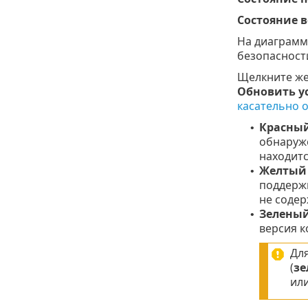
Состояние 
На диаграмм
безопасности
Щелкните же
Обновить у
касательно 
Красны
•
обнаруже
находитс
Желтый
•
поддержи
не содер
Зелены
•
версия к
Для
(
зе
или