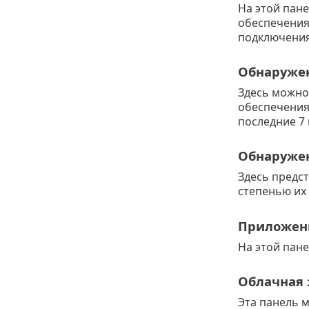
На этой пан
обеспечения 
подключения
Обнаружен
Здесь можно
обеспечения
последние 7 и
Обнаруже
Здесь предс
степенью их 
Приложени
На этой пан
Облачная
Эта панель м