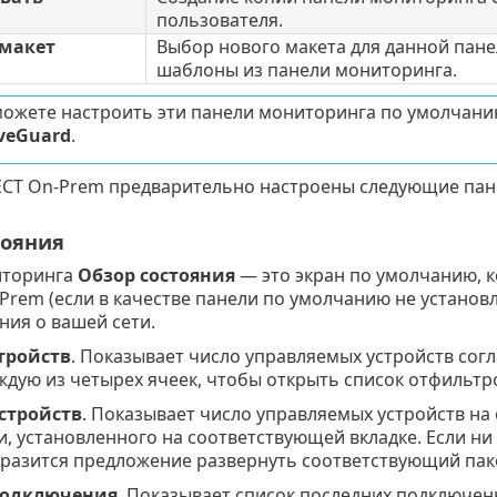
пользователя.
макет
Выбор нового макета для данной пан
шаблоны из панели мониторинга.
можете настроить эти панели мониторинга по умолчани
iveGuard
.
ECT On-Prem предварительно настроены следующие пан
тояния
иторинга
Обзор состояния
— это экран по умолчанию, к
rem (если в качестве панели по умолчанию не установл
ния о вашей сети.
тройств
. Показывает число управляемых устройств сог
ждую из четырех ячеек, чтобы открыть список отфильтр
стройств
. Показывает число управляемых устройств на
, установленного на соответствующей вкладке. Если ни 
бразится предложение развернуть соответствующий пак
подключения
. Показывает список последних подключен