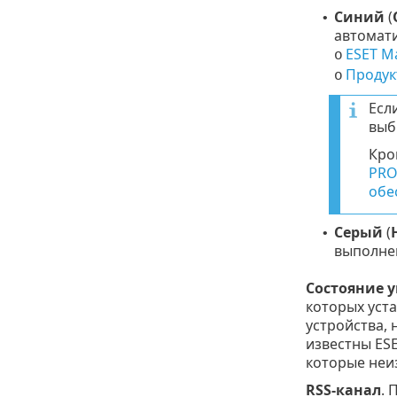
Синий
(
•
автомат
ESET M
o
Продук
o
Есл
выб
Кро
PRO
обе
Серый
(
•
выполнен
Состояние 
которых уст
устройства, 
известны ESE
которые неиз
RSS-канал
. 