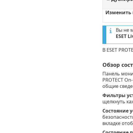
Изменить 
Вы не 
ESET L
В ESET PROT
Обзор сос
Панель мон
PROTECT On-P
общие сведе
Фильтры ус
щелкнуть ка
Состояние у
безопасности
вкладке ото
Состояние 