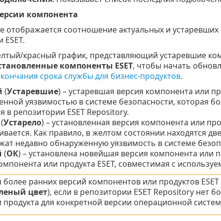
версии компонента
е отображается соотношение актуальных и устаревших 
 ESET.
лтый/красный график, представляющий устаревшие ко
становленные компоненты ESET
, чтобы начать обновл
окончания срока службы для бизнес-продуктов
.
й
(
Устаревшие
) – устаревшая версия компонента или пр
нной уязвимостью в системе безопасности, которая б
я в репозитории ESET Repository.
(
Устарело
) – установленная версия компонента или про
вается. Как правило, в желтом состоянии находятся дв
жат недавно обнаруженную уязвимость в системе безоп
й
(
ОК
) – установлена новейшая версия компонента или п
омпонента или продукта ESET, совместимая с используе
 более ранних версий компонентов или продуктов ESET
леный цвет
), если в репозитории ESET Repository нет
 продукта для конкретной версии операционной системы