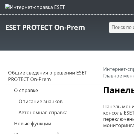
ESET PROTECT On-Prem
Интернет-сп
Главное мен
Панел
Панель мони
консоль ESE
переключени
мониторинга 