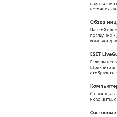
шестеренки 
источник ка
Обзор инц
На этой пан
последние 7 
компьютерах
ESET LiveG
Если вы исп
Щелкните зн
отобразить 
Компьюте
С помощью э
их защиты, 
Состояние