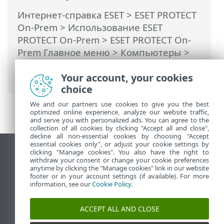
Интернет-справка ESET
>
ESET PROTECT
On-Prem
>
Использование ESET
PROTECT On-Prem
>
ESET PROTECT On-
Prem Главное меню
>
Компьютеры
>
Группы
> Перемещение статической
или динамической группы
Your account, your cookies
choice
We and our partners use cookies to give you the best
optimized online experience, analyze our website traffic,
and serve you with personalized ads. You can agree to the
collection of all cookies by clicking "Accept all and close",
decline all non-essential cookies by choosing "Accept
essential cookies only", or adjust your cookie settings by
clicking "Manage cookies". You also have the right to
Использовать сайт для ПК
withdraw your consent or change your cookie preferences
End of Life
anytime by clicking the "Manage cookies" link in our website
footer or in your account settings (if available). For more
База знаний ESET
information, see our
Cookie Policy
.
Форум ESET
ESET Status Portal
ACCEPT ALL AND CLOSE
Региональная поддержка